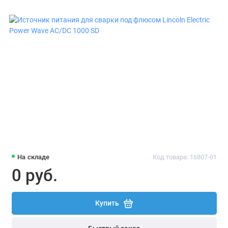
Реостаты балластные
Механизмы подачи проволоки для
полуавтомата
Аппараты для сварки полипропиленовых
труб
Оборудование для термической резки
Комплектующие для сварочного
оборудования
На складе
Код товара: 16807-01
0 руб.
Купить