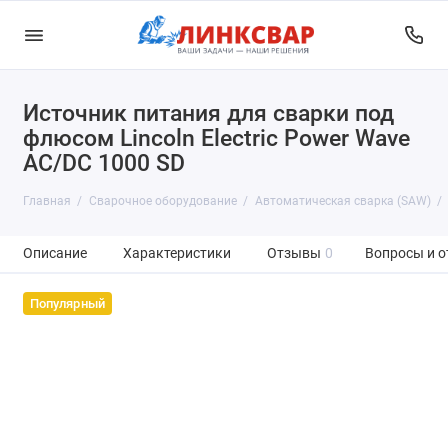
Источник питания для сварки под
Сварочные инверторы (MMA)
флюсом Lincoln Electric Power Wave
Сварочные полуавтоматы (MIG/MAG)
AC/DC 1000 SD
Аппараты аргонодуговой сварки (TIG)
Главная
Сварочное оборудование
Автоматическая сварка (SAW)
Плазменная резка (CUT)
Описание
Характеристики
Отзывы
0
Вопросы и о
Автоматическая сварка (SAW)
Популярный
Контактная сварка
Сварочные выпрямители
Сварочные трансформаторы