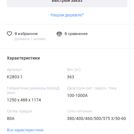
Быстрый заказ
Нашли дешевле?
В избранное
В сравнение
Добавили 1 человек
Характеристики
Артикул
Вес (кг)
K2803-1
363
Габаритные размеры ВхШхД
Диапозон рег. свароч. тока
(мм)
100-1000A
1250 x 488 x 1174
Сетев. предох.
Сеть питания
80A
380/400/460/500/575 3/50-60
Все характеристики