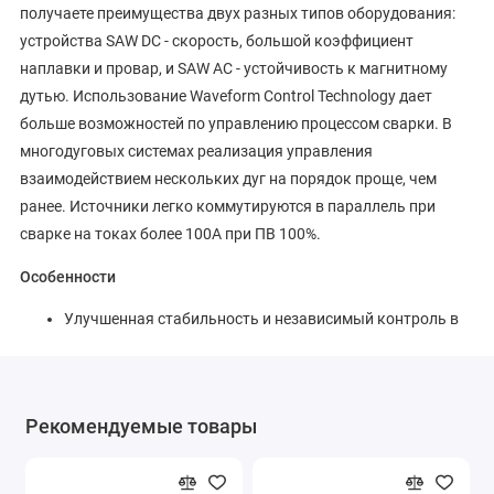
получаете преимущества двух разных типов оборудования:
устройства SAW DC - скорость, большой коэффициент
наплавки и провар, и SAW AC - устойчивость к магнитному
дутью. Использование Waveform Control Technology дает
больше возможностей по управлению процессом сварки. В
многодуговых системах реализация управления
взаимодействием нескольких дуг на порядок проще, чем
ранее. Источники легко коммутируются в параллель при
сварке на токах более 100А при ПВ 100%.
Особенности
Улучшенная стабильность и независимый контроль в
многодуговой конфигурации.
Переключение полярности осуществляется
программным обеспечением источника и не требует
Рекомендуемые товары
перенастройки оборудования.
Повышенная эффективность и надежность
обеспечивается в том числе системой охлаждения,