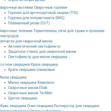
Сварочные вытяжки
Сварочные горелки
Горелка для аргонодуговой сварки (TIG)
Горелка для полуавтомата (MIG)
Плазменный резак (CUT)
Сварочные тележки
Термопеналы, печи для сушки и прокалки
электродов
Запчасти для сварочной маски
Автоматический светофильтр
Защитное стекло для сварочной маски
Светофильтр для маски сварщика
Костюм сварщика
Краги сварщика
Краги сварщика спилковые
Маска сварщика
Маска сварщика Хамелеон
Сварочные маски ESab
Сварочные маски TecMen
Щиток сварщика
Обувь сварщика
Очки сварщика
Респиратор для сварщика