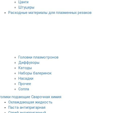
Цанги
Штуцеры
Расходные материалы для плазменных резаков
Головки плазмотронов
Диффузоры
Катоды
Наборы балеринок
Насадки
Прочее
Сопла
Ролики подающие
Сварочная химия
Охлаждающая жидкость
Паста антипригарная
Спрей антипригарный