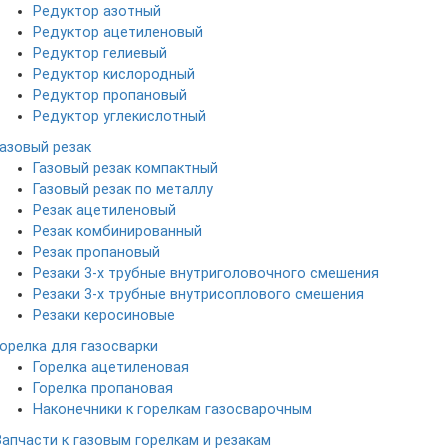
Редуктор азотный
Редуктор ацетиленовый
Редуктор гелиевый
Редуктор кислородный
Редуктор пропановый
Редуктор углекислотный
Газовый резак
Газовый резак компактный
Газовый резак по металлу
Резак ацетиленовый
Резак комбинированный
Резак пропановый
Резаки 3-х трубные внутриголовочного смешения
Резаки 3-х трубные внутрисоплового смешения
Резаки керосиновые
Горелка для газосварки
Горелка ацетиленовая
Горелка пропановая
Наконечники к горелкам газосварочным
Запчасти к газовым горелкам и резакам