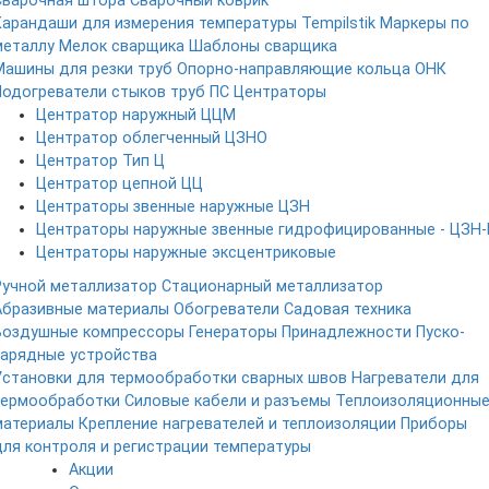
Сварочная штора
Сварочный коврик
Карандаши для измерения температуры Tempilstik
Маркеры по
металлу
Мелок сварщика
Шаблоны сварщика
Машины для резки труб
Опорно-направляющие кольца ОНК
Подогреватели стыков труб ПС
Центраторы
Центратор наружный ЦЦМ
Центратор облегченный ЦЗНО
Центратор Тип Ц
Центратор цепной ЦЦ
Центраторы звенные наружные ЦЗН
Центраторы наружные звенные гидрофицированные - ЦЗН-
Центраторы наружные эксцентриковые
Ручной металлизатор
Стационарный металлизатор
Абразивные материалы
Обогреватели
Садовая техника
Воздушные компрессоры
Генераторы
Принадлежности
Пуско-
зарядные устройства
Установки для термообработки сварных швов
Нагреватели для
термообработки
Силовые кабели и разъемы
Теплоизоляционны
материалы
Крепление нагревателей и теплоизоляции
Приборы
для контроля и регистрации температуры
Акции