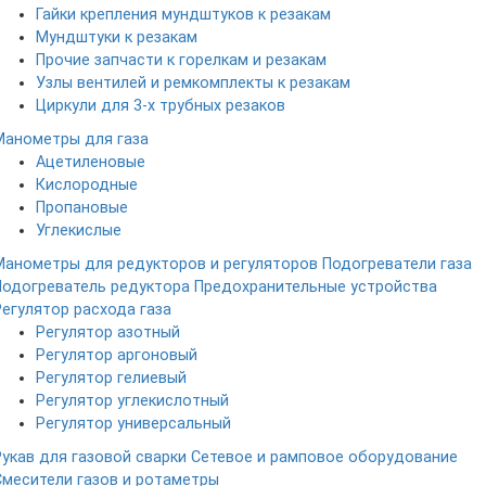
Гайки крепления мундштуков к резакам
Мундштуки к резакам
Прочие запчасти к горелкам и резакам
Узлы вентилей и ремкомплекты к резакам
Циркули для 3-х трубных резаков
Манометры для газа
Ацетиленовые
Кислородные
Пропановые
Углекислые
Манометры для редукторов и регуляторов
Подогреватели газа
Подогреватель редуктора
Предохранительные устройства
Регулятор расхода газа
Регулятор азотный
Регулятор аргоновый
Регулятор гелиевый
Регулятор углекислотный
Регулятор универсальный
Рукав для газовой сварки
Сетевое и рамповое оборудование
Смесители газов и ротаметры