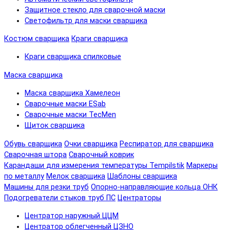
Защитное стекло для сварочной маски
Светофильтр для маски сварщика
Костюм сварщика
Краги сварщика
Краги сварщика спилковые
Маска сварщика
Маска сварщика Хамелеон
Сварочные маски ESab
Сварочные маски TecMen
Щиток сварщика
Обувь сварщика
Очки сварщика
Респиратор для сварщика
Сварочная штора
Сварочный коврик
Карандаши для измерения температуры Tempilstik
Маркеры
по металлу
Мелок сварщика
Шаблоны сварщика
Машины для резки труб
Опорно-направляющие кольца ОНК
Подогреватели стыков труб ПС
Центраторы
Центратор наружный ЦЦМ
Центратор облегченный ЦЗНО