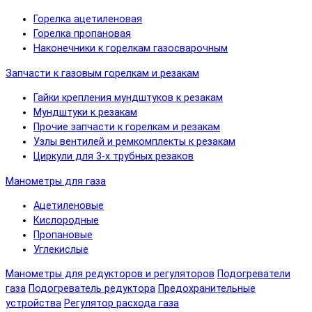
Горелка ацетиленовая
Горелка пропановая
Наконечники к горелкам газосварочным
Запчасти к газовым горелкам и резакам
Гайки крепления мундштуков к резакам
Мундштуки к резакам
Прочие запчасти к горелкам и резакам
Узлы вентилей и ремкомплекты к резакам
Циркули для 3-х трубных резаков
Манометры для газа
Ацетиленовые
Кислородные
Пропановые
Углекислые
Манометры для редукторов и регуляторов
Подогреватели
газа
Подогреватель редуктора
Предохранительные
устройства
Регулятор расхода газа