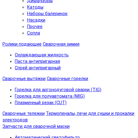
Диффузоры
Катоды
Наборы балеринок
Насадки
Прочее
Сопла
Ролики подающие
Сварочная химия
Охлаждающая жидкость
Паста антипригарная
Спрей антипригарный
Сварочные вытяжки
Сварочные горелки
Горелка для аргонодуговой сварки (TIG)
Горелка для полуавтомата (MIG)
Плазменный резак (CUT)
Сварочные тележки
Термопеналы, печи для сушки и прокалки
электродов
Запчасти для сварочной маски
Автоматический светофильтр