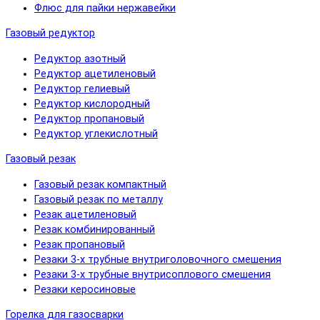
Флюс для пайки нержавейки
Газовый редуктор
Редуктор азотный
Редуктор ацетиленовый
Редуктор гелиевый
Редуктор кислородный
Редуктор пропановый
Редуктор углекислотный
Газовый резак
Газовый резак компактный
Газовый резак по металлу
Резак ацетиленовый
Резак комбинированный
Резак пропановый
Резаки 3-х трубные внутриголовочного смешения
Резаки 3-х трубные внутрисоплового смешения
Резаки керосиновые
Горелка для газосварки