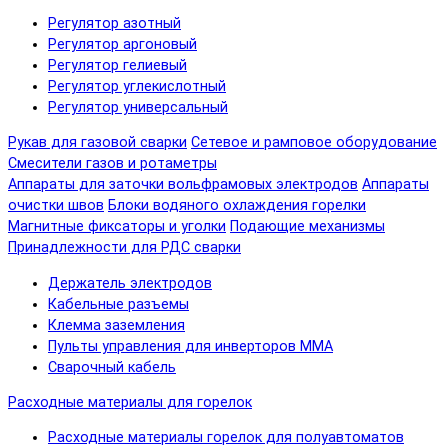
Регулятор азотный
Регулятор аргоновый
Регулятор гелиевый
Регулятор углекислотный
Регулятор универсальный
Рукав для газовой сварки
Сетевое и рамповое оборудование
Смесители газов и ротаметры
Аппараты для заточки вольфрамовых электродов
Аппараты
очистки швов
Блоки водяного охлаждения горелки
Магнитные фиксаторы и уголки
Подающие механизмы
Принадлежности для РДС сварки
Держатель электродов
Кабельные разъемы
Клемма заземления
Пульты управления для инверторов MMA
Сварочный кабель
Расходные материалы для горелок
Расходные материалы горелок для полуавтоматов