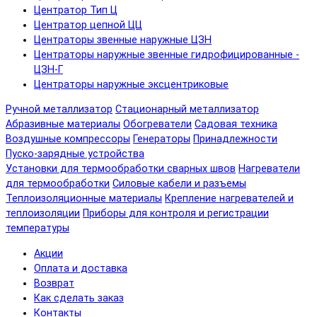
Центратор Тип Ц
Центратор цепной ЦЦ
Центраторы звенные наружные ЦЗН
Центраторы наружные звенные гидрофицированные -
ЦЗН-Г
Центраторы наружные эксцентриковые
Ручной металлизатор
Стационарный металлизатор
Абразивные материалы
Обогреватели
Садовая техника
Воздушные компрессоры
Генераторы
Принадлежности
Пуско-зарядные устройства
Установки для термообработки сварных швов
Нагреватели
для термообработки
Силовые кабели и разъемы
Теплоизоляционные материалы
Крепление нагревателей и
теплоизоляции
Приборы для контроля и регистрации
температуры
Акции
Оплата и доставка
Возврат
Как сделать заказ
Контакты