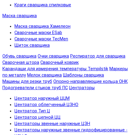
Краги сварщика спилковые
Маска сварщика
Маска сварщика Хамелеон
Сварочные маски ESab
Сварочные маски TecMen
Щиток сварщика
Обувь сварщика
Очки сварщика
Респиратор для сварщика
Сварочная штора
Сварочный коврик
Карандаши для измерения температуры Tempilstik
Маркеры
по металлу
Мелок сварщика
Шаблоны сварщика
Машины для резки труб
Опорно-направляющие кольца ОНК
Подогреватели стыков труб ПС
Центраторы
Центратор наружный ЦЦМ
Центратор облегченный ЦЗНО
Центратор Тип Ц
Центратор цепной ЦЦ
Центраторы звенные наружные ЦЗН
Центраторы наружные звенные гидрофицированные -