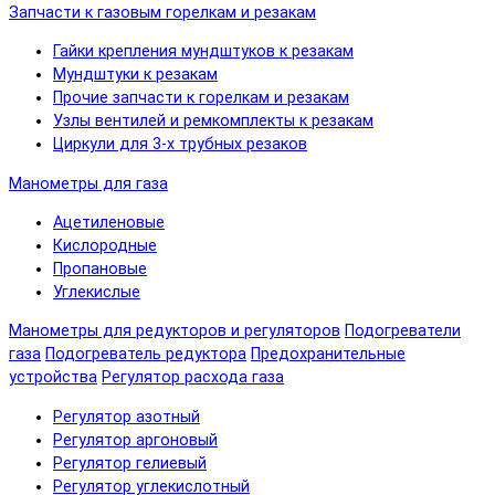
Запчасти к газовым горелкам и резакам
Гайки крепления мундштуков к резакам
Мундштуки к резакам
Прочие запчасти к горелкам и резакам
Узлы вентилей и ремкомплекты к резакам
Циркули для 3-х трубных резаков
Манометры для газа
Ацетиленовые
Кислородные
Пропановые
Углекислые
Манометры для редукторов и регуляторов
Подогреватели
газа
Подогреватель редуктора
Предохранительные
устройства
Регулятор расхода газа
Регулятор азотный
Регулятор аргоновый
Регулятор гелиевый
Регулятор углекислотный