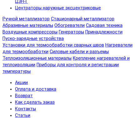
ЦЗН-Г
Центраторы наружные эксцентриковые
Ручной металлизатор
Стационарный металлизатор
Абразивные материалы
Обогреватели
Садовая техника
Воздушные компрессоры
Генераторы
Принадлежности
Пуско-зарядные устройства
Установки для термообработки сварных швов
Нагреватели
для термообработки
Силовые кабели и разъемы
Теплоизоляционные материалы
Крепление нагревателей и
теплоизоляции
Приборы для контроля и регистрации
температуры
Акции
Оплата и доставка
Возврат
Как сделать заказ
Контакты
Статьи