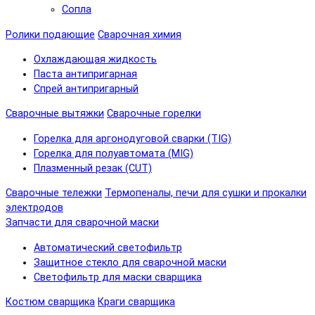
Сопла
Ролики подающие
Сварочная химия
Охлаждающая жидкость
Паста антипригарная
Спрей антипригарный
Сварочные вытяжки
Сварочные горелки
Горелка для аргонодуговой сварки (TIG)
Горелка для полуавтомата (MIG)
Плазменный резак (CUT)
Сварочные тележки
Термопеналы, печи для сушки и прокалки
электродов
Запчасти для сварочной маски
Автоматический светофильтр
Защитное стекло для сварочной маски
Светофильтр для маски сварщика
Костюм сварщика
Краги сварщика