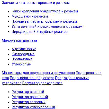
Запчасти к газовым горелкам и резакам
Гайки крепления мундштуков к резакам
Мундштуки к резакам
Прочие запчасти к горелкам и резакам
Узлы вентилей и ремкомплекты к резакам
Циркули для 3-х трубных резаков
Манометры для газа
Ацетиленовые
Кислородные
Пропановые
Углекислые
Манометры для редукторов и регуляторов
Подогреватели
газа
Подогреватель редуктора
Предохранительные
устройства
Регулятор расхода газа
Регулятор азотный
Регулятор аргоновый
Регулятор гелиевый
Регулятор углекислотный