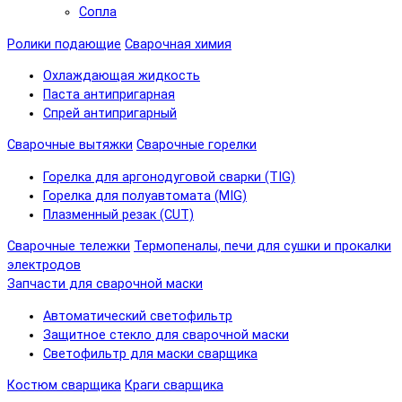
Сопла
Ролики подающие
Сварочная химия
Охлаждающая жидкость
Паста антипригарная
Спрей антипригарный
Сварочные вытяжки
Сварочные горелки
Горелка для аргонодуговой сварки (TIG)
Горелка для полуавтомата (MIG)
Плазменный резак (CUT)
Сварочные тележки
Термопеналы, печи для сушки и прокалки
электродов
Запчасти для сварочной маски
Автоматический светофильтр
Защитное стекло для сварочной маски
Светофильтр для маски сварщика
Костюм сварщика
Краги сварщика