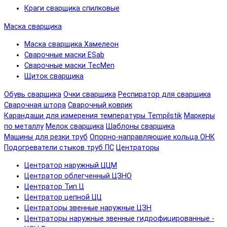
Краги сварщика спилковые
Маска сварщика
Маска сварщика Хамелеон
Сварочные маски ESab
Сварочные маски TecMen
Щиток сварщика
Обувь сварщика
Очки сварщика
Респиратор для сварщика
Сварочная штора
Сварочный коврик
Карандаши для измерения температуры Tempilstik
Маркеры
по металлу
Мелок сварщика
Шаблоны сварщика
Машины для резки труб
Опорно-направляющие кольца ОНК
Подогреватели стыков труб ПС
Центраторы
Центратор наружный ЦЦМ
Центратор облегченный ЦЗНО
Центратор Тип Ц
Центратор цепной ЦЦ
Центраторы звенные наружные ЦЗН
Центраторы наружные звенные гидрофицированные -