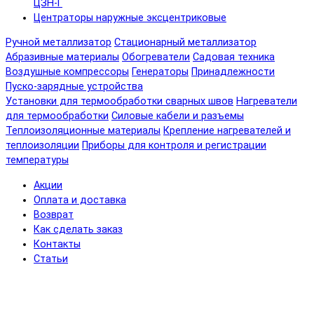
ЦЗН-Г
Центраторы наружные эксцентриковые
Ручной металлизатор
Стационарный металлизатор
Абразивные материалы
Обогреватели
Садовая техника
Воздушные компрессоры
Генераторы
Принадлежности
Пуско-зарядные устройства
Установки для термообработки сварных швов
Нагреватели
для термообработки
Силовые кабели и разъемы
Теплоизоляционные материалы
Крепление нагревателей и
теплоизоляции
Приборы для контроля и регистрации
температуры
Акции
Оплата и доставка
Возврат
Как сделать заказ
Контакты
Статьи