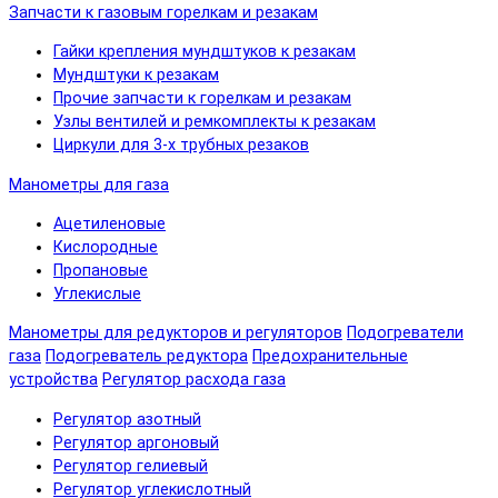
Запчасти к газовым горелкам и резакам
Гайки крепления мундштуков к резакам
Мундштуки к резакам
Прочие запчасти к горелкам и резакам
Узлы вентилей и ремкомплекты к резакам
Циркули для 3-х трубных резаков
Манометры для газа
Ацетиленовые
Кислородные
Пропановые
Углекислые
Манометры для редукторов и регуляторов
Подогреватели
газа
Подогреватель редуктора
Предохранительные
устройства
Регулятор расхода газа
Регулятор азотный
Регулятор аргоновый
Регулятор гелиевый
Регулятор углекислотный