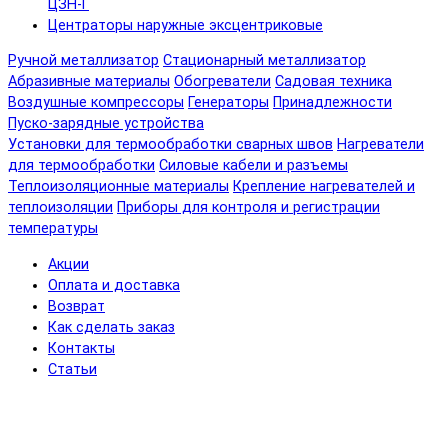
ЦЗН-Г
Центраторы наружные эксцентриковые
Ручной металлизатор
Стационарный металлизатор
Абразивные материалы
Обогреватели
Садовая техника
Воздушные компрессоры
Генераторы
Принадлежности
Пуско-зарядные устройства
Установки для термообработки сварных швов
Нагреватели
для термообработки
Силовые кабели и разъемы
Теплоизоляционные материалы
Крепление нагревателей и
теплоизоляции
Приборы для контроля и регистрации
температуры
Акции
Оплата и доставка
Возврат
Как сделать заказ
Контакты
Статьи