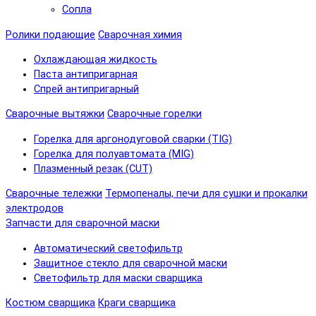
Сопла
Ролики подающие
Сварочная химия
Охлаждающая жидкость
Паста антипригарная
Спрей антипригарный
Сварочные вытяжки
Сварочные горелки
Горелка для аргонодуговой сварки (TIG)
Горелка для полуавтомата (MIG)
Плазменный резак (CUT)
Сварочные тележки
Термопеналы, печи для сушки и прокалки
электродов
Запчасти для сварочной маски
Автоматический светофильтр
Защитное стекло для сварочной маски
Светофильтр для маски сварщика
Костюм сварщика
Краги сварщика