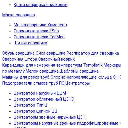
Краги сварщика спилковые
Маска сварщика
Маска сварщика Хамелеон
Сварочные маски ESab
Сварочные маски TecMen
Щиток сварщика
Обувь сварщика
Очки сварщика
Респиратор для сварщика
Сварочная штора
Сварочный коврик
Карандаши для измерения температуры Tempilstik
Маркеры
по металлу
Мелок сварщика
Шаблоны сварщика
Машины для резки труб
Опорно-направляющие кольца ОНК
Подогреватели стыков труб ПС
Центраторы
Центратор наружный ЦЦМ
Центратор облегченный ЦЗНО
Центратор Тип Ц
Центратор цепной ЦЦ
Центраторы звенные наружные ЦЗН
Центраторы наружные звенные гидрофицированные -