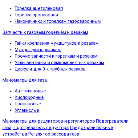
Горелка ацетиленовая
Горелка пропановая
Наконечники к горелкам газосварочным
Запчасти к газовым горелкам и резакам
Гайки крепления мундштуков к резакам
Мундштуки к резакам
Прочие запчасти к горелкам и резакам
Узлы вентилей и ремкомплекты к резакам
Циркули для 3-х трубных резаков
Манометры для газа
Ацетиленовые
Кислородные
Пропановые
Углекислые
Манометры для редукторов и регуляторов
Подогреватели
газа
Подогреватель редуктора
Предохранительные
устройства
Регулятор расхода газа