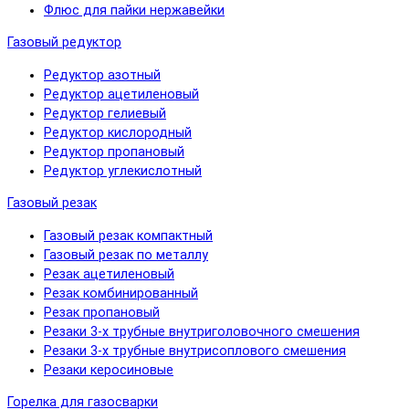
Флюс для пайки нержавейки
Газовый редуктор
Редуктор азотный
Редуктор ацетиленовый
Редуктор гелиевый
Редуктор кислородный
Редуктор пропановый
Редуктор углекислотный
Газовый резак
Газовый резак компактный
Газовый резак по металлу
Резак ацетиленовый
Резак комбинированный
Резак пропановый
Резаки 3-х трубные внутриголовочного смешения
Резаки 3-х трубные внутрисоплового смешения
Резаки керосиновые
Горелка для газосварки