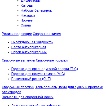
Диффузоры
Катоды
Наборы балеринок
Насадки
Прочее
Сопла
Ролики подающие
Сварочная химия
Охлаждающая жидкость
Паста антипригарная
Спрей антипригарный
Сварочные вытяжки
Сварочные горелки
Горелка для аргонодуговой сварки (TIG)
Горелка для полуавтомата (MIG)
Плазменный резак (CUT)
Сварочные тележки
Термопеналы, печи для сушки и прокалки
электродов
Запчасти для сварочной маски
Автоматический светофильтр