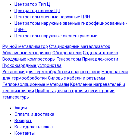
Центратор Тип Ц
Центратор цепной ЦЦ
Центраторы звенные наружные ЦЗН
Центраторы наружные звенные гидрофицированные -
ЦЗН-Г
Центраторы наружные эксцентриковые
Ручной металлизатор
Стационарный металлизатор
Абразивные материалы
Обогреватели
Садовая техника
Воздушные компрессоры
Генераторы
Принадлежности
Пуско-зарядные устройства
Установки для термообработки сварных швов
Нагреватели
для термообработки
Силовые кабели и разъемы
Теплоизоляционные материалы
Крепление нагревателей и
теплоизоляции
Приборы для контроля и регистрации
температуры
Акции
Оплата и доставка
Возврат
Как сделать заказ
Контакты