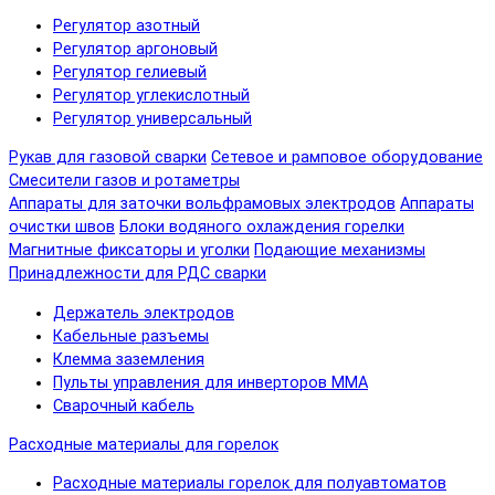
Регулятор азотный
Регулятор аргоновый
Регулятор гелиевый
Регулятор углекислотный
Регулятор универсальный
Рукав для газовой сварки
Сетевое и рамповое оборудование
Смесители газов и ротаметры
Аппараты для заточки вольфрамовых электродов
Аппараты
очистки швов
Блоки водяного охлаждения горелки
Магнитные фиксаторы и уголки
Подающие механизмы
Принадлежности для РДС сварки
Держатель электродов
Кабельные разъемы
Клемма заземления
Пульты управления для инверторов MMA
Сварочный кабель
Расходные материалы для горелок
Расходные материалы горелок для полуавтоматов