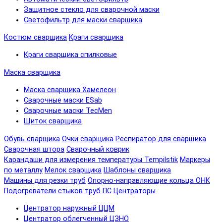
Защитное стекло для сварочной маски
Светофильтр для маски сварщика
Костюм сварщика
Краги сварщика
Краги сварщика спилковые
Маска сварщика
Маска сварщика Хамелеон
Сварочные маски ESab
Сварочные маски TecMen
Щиток сварщика
Обувь сварщика
Очки сварщика
Респиратор для сварщика
Сварочная штора
Сварочный коврик
Карандаши для измерения температуры Tempilstik
Маркеры
по металлу
Мелок сварщика
Шаблоны сварщика
Машины для резки труб
Опорно-направляющие кольца ОНК
Подогреватели стыков труб ПС
Центраторы
Центратор наружный ЦЦМ
Центратор облегченный ЦЗНО