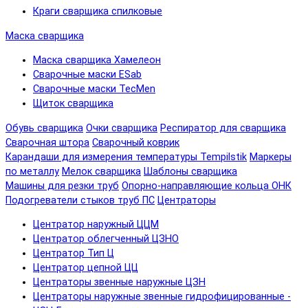
Краги сварщика спилковые
Маска сварщика
Маска сварщика Хамелеон
Сварочные маски ESab
Сварочные маски TecMen
Щиток сварщика
Обувь сварщика
Очки сварщика
Респиратор для сварщика
Сварочная штора
Сварочный коврик
Карандаши для измерения температуры Tempilstik
Маркеры
по металлу
Мелок сварщика
Шаблоны сварщика
Машины для резки труб
Опорно-направляющие кольца ОНК
Подогреватели стыков труб ПС
Центраторы
Центратор наружный ЦЦМ
Центратор облегченный ЦЗНО
Центратор Тип Ц
Центратор цепной ЦЦ
Центраторы звенные наружные ЦЗН
Центраторы наружные звенные гидрофицированные -