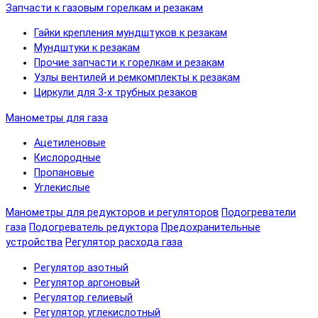
Запчасти к газовым горелкам и резакам
Гайки крепления мундштуков к резакам
Мундштуки к резакам
Прочие запчасти к горелкам и резакам
Узлы вентилей и ремкомплекты к резакам
Циркули для 3-х трубных резаков
Манометры для газа
Ацетиленовые
Кислородные
Пропановые
Углекислые
Манометры для редукторов и регуляторов
Подогреватели
газа
Подогреватель редуктора
Предохранительные
устройства
Регулятор расхода газа
Регулятор азотный
Регулятор аргоновый
Регулятор гелиевый
Регулятор углекислотный