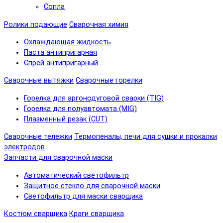
Сопла
Ролики подающие
Сварочная химия
Охлаждающая жидкость
Паста антипригарная
Спрей антипригарный
Сварочные вытяжки
Сварочные горелки
Горелка для аргонодуговой сварки (TIG)
Горелка для полуавтомата (MIG)
Плазменный резак (CUT)
Сварочные тележки
Термопеналы, печи для сушки и прокалки
электродов
Запчасти для сварочной маски
Автоматический светофильтр
Защитное стекло для сварочной маски
Светофильтр для маски сварщика
Костюм сварщика
Краги сварщика