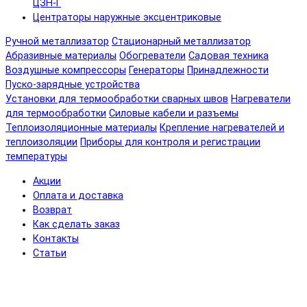
ЦЗН-Г
Центраторы наружные эксцентриковые
Ручной металлизатор
Стационарный металлизатор
Абразивные материалы
Обогреватели
Садовая техника
Воздушные компрессоры
Генераторы
Принадлежности
Пуско-зарядные устройства
Установки для термообработки сварных швов
Нагреватели
для термообработки
Силовые кабели и разъемы
Теплоизоляционные материалы
Крепление нагревателей и
теплоизоляции
Приборы для контроля и регистрации
температуры
Акции
Оплата и доставка
Возврат
Как сделать заказ
Контакты
Статьи