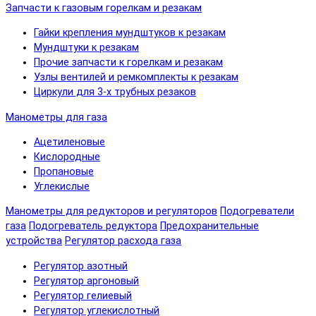
Запчасти к газовым горелкам и резакам
Гайки крепления мундштуков к резакам
Мундштуки к резакам
Прочие запчасти к горелкам и резакам
Узлы вентилей и ремкомплекты к резакам
Циркули для 3-х трубных резаков
Манометры для газа
Ацетиленовые
Кислородные
Пропановые
Углекислые
Манометры для редукторов и регуляторов
Подогреватели
газа
Подогреватель редуктора
Предохранительные
устройства
Регулятор расхода газа
Регулятор азотный
Регулятор аргоновый
Регулятор гелиевый
Регулятор углекислотный