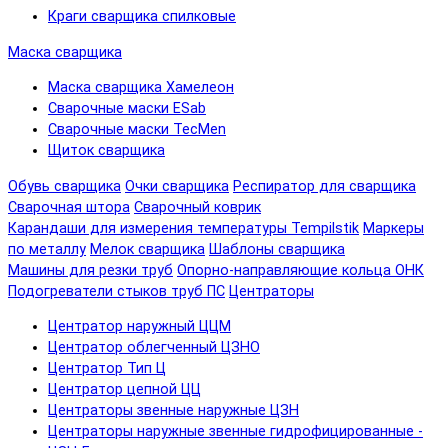
Краги сварщика спилковые
Маска сварщика
Маска сварщика Хамелеон
Сварочные маски ESab
Сварочные маски TecMen
Щиток сварщика
Обувь сварщика
Очки сварщика
Респиратор для сварщика
Сварочная штора
Сварочный коврик
Карандаши для измерения температуры Tempilstik
Маркеры
по металлу
Мелок сварщика
Шаблоны сварщика
Машины для резки труб
Опорно-направляющие кольца ОНК
Подогреватели стыков труб ПС
Центраторы
Центратор наружный ЦЦМ
Центратор облегченный ЦЗНО
Центратор Тип Ц
Центратор цепной ЦЦ
Центраторы звенные наружные ЦЗН
Центраторы наружные звенные гидрофицированные -