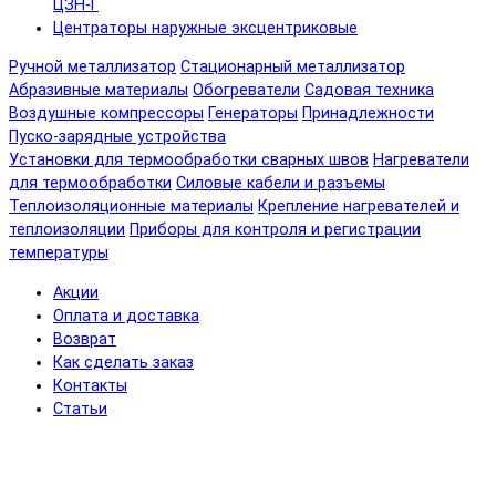
ЦЗН-Г
Центраторы наружные эксцентриковые
Ручной металлизатор
Стационарный металлизатор
Абразивные материалы
Обогреватели
Садовая техника
Воздушные компрессоры
Генераторы
Принадлежности
Пуско-зарядные устройства
Установки для термообработки сварных швов
Нагреватели
для термообработки
Силовые кабели и разъемы
Теплоизоляционные материалы
Крепление нагревателей и
теплоизоляции
Приборы для контроля и регистрации
температуры
Акции
Оплата и доставка
Возврат
Как сделать заказ
Контакты
Статьи