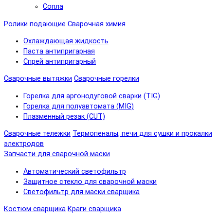
Сопла
Ролики подающие
Сварочная химия
Охлаждающая жидкость
Паста антипригарная
Спрей антипригарный
Сварочные вытяжки
Сварочные горелки
Горелка для аргонодуговой сварки (TIG)
Горелка для полуавтомата (MIG)
Плазменный резак (CUT)
Сварочные тележки
Термопеналы, печи для сушки и прокалки
электродов
Запчасти для сварочной маски
Автоматический светофильтр
Защитное стекло для сварочной маски
Светофильтр для маски сварщика
Костюм сварщика
Краги сварщика