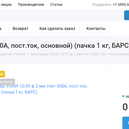
 лицам
Производители
Статьи
Поддержка
+7 (495) 
а
Возврат
Как сделать заказ
Контакты
, пост.ток, основной) (пачка 1 кг, БАРС
одистых сталей
Электроды УОНИ 13/55 ф 2 мм (тип Э50А, пост.ток, основной
ый
ончится
Н
0