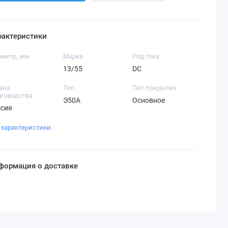
рактеристики
метр, мм
Марка
Род тока
13/55
DC
ана
Тип
Тип покрытия
изводства
Э50А
Основное
ссия
 характеристики
формация о доставке