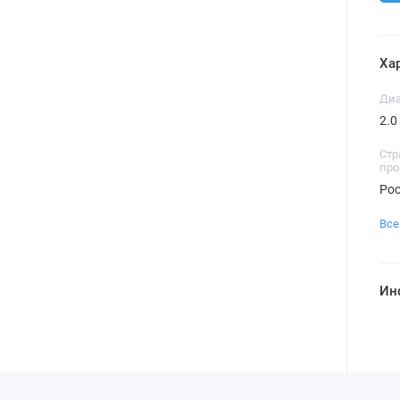
Ха
Диа
2.0
Стр
про
Ро
Все
Ин