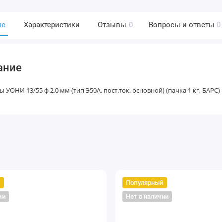
ие
Характеристики
Отзывы
0
Вопросы и ответы
0
ание
 УОНИ 13/55 ф 2,0 мм (тип Э50А, пост.ток, основной) (пачка 1 кг, БАРС)
й
Популярный
ии
Нет в наличии