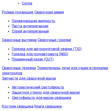
Сопла
Ролики подающие
Сварочная химия
Охлаждающая жидкость
Паста антипригарная
Спрей антипригарный
Сварочные вытяжки
Сварочные горелки
Горелка для аргонодуговой сварки (TIG)
Горелка для полуавтомата (MIG)
Плазменный резак (CUT)
Сварочные тележки
Термопеналы, печи для сушки и прокалки
электродов
Запчасти для сварочной маски
Автоматический светофильтр
Защитное стекло для сварочной маски
Светофильтр для маски сварщика
Костюм сварщика
Краги сварщика