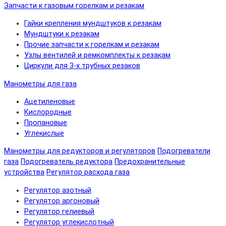
Запчасти к газовым горелкам и резакам
Гайки крепления мундштуков к резакам
Мундштуки к резакам
Прочие запчасти к горелкам и резакам
Узлы вентилей и ремкомплекты к резакам
Циркули для 3-х трубных резаков
Манометры для газа
Ацетиленовые
Кислородные
Пропановые
Углекислые
Манометры для редукторов и регуляторов
Подогреватели
газа
Подогреватель редуктора
Предохранительные
устройства
Регулятор расхода газа
Регулятор азотный
Регулятор аргоновый
Регулятор гелиевый
Регулятор углекислотный