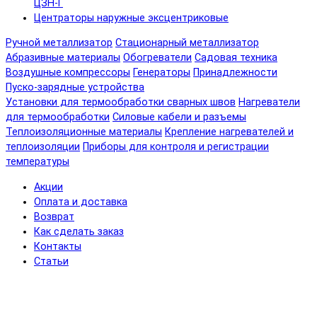
ЦЗН-Г
Центраторы наружные эксцентриковые
Ручной металлизатор
Стационарный металлизатор
Абразивные материалы
Обогреватели
Садовая техника
Воздушные компрессоры
Генераторы
Принадлежности
Пуско-зарядные устройства
Установки для термообработки сварных швов
Нагреватели
для термообработки
Силовые кабели и разъемы
Теплоизоляционные материалы
Крепление нагревателей и
теплоизоляции
Приборы для контроля и регистрации
температуры
Акции
Оплата и доставка
Возврат
Как сделать заказ
Контакты
Статьи