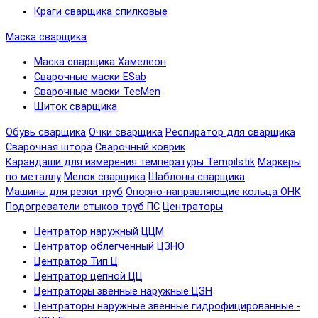
Краги сварщика спилковые
Маска сварщика
Маска сварщика Хамелеон
Сварочные маски ESab
Сварочные маски TecMen
Щиток сварщика
Обувь сварщика
Очки сварщика
Респиратор для сварщика
Сварочная штора
Сварочный коврик
Карандаши для измерения температуры Tempilstik
Маркеры
по металлу
Мелок сварщика
Шаблоны сварщика
Машины для резки труб
Опорно-направляющие кольца ОНК
Подогреватели стыков труб ПС
Центраторы
Центратор наружный ЦЦМ
Центратор облегченный ЦЗНО
Центратор Тип Ц
Центратор цепной ЦЦ
Центраторы звенные наружные ЦЗН
Центраторы наружные звенные гидрофицированные -