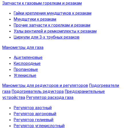
Запчасти к газовым горелкам и резакам
Гайки крепления мундштуков к резакам
Мундштуки к резакам
Прочие запчасти к горелкам и резакам
Узлы вентилей и ремкомплекты к резакам
Циркули для 3-х трубных резаков
Манометры для газа
Ацетиленовые
Кислородные
Пропановые
Углекислые
Манометры для редукторов и регуляторов
Подогреватели
газа
Подогреватель редуктора
Предохранительные
устройства
Регулятор расхода газа
Регулятор азотный
Регулятор аргоновый
Регулятор гелиевый
Регулятор углекислотный