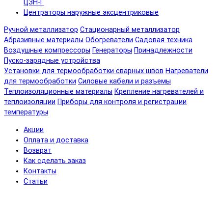
ЦЗН-Г
Центраторы наружные эксцентриковые
Ручной металлизатор
Стационарный металлизатор
Абразивные материалы
Обогреватели
Садовая техника
Воздушные компрессоры
Генераторы
Принадлежности
Пуско-зарядные устройства
Установки для термообработки сварных швов
Нагреватели
для термообработки
Силовые кабели и разъемы
Теплоизоляционные материалы
Крепление нагревателей и
теплоизоляции
Приборы для контроля и регистрации
температуры
Акции
Оплата и доставка
Возврат
Как сделать заказ
Контакты
Статьи