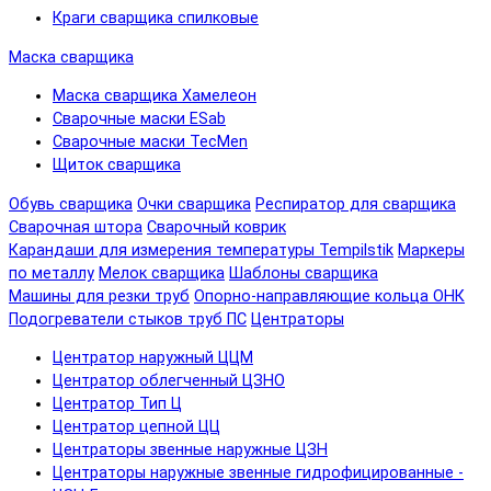
Краги сварщика спилковые
Маска сварщика
Маска сварщика Хамелеон
Сварочные маски ESab
Сварочные маски TecMen
Щиток сварщика
Обувь сварщика
Очки сварщика
Респиратор для сварщика
Сварочная штора
Сварочный коврик
Карандаши для измерения температуры Tempilstik
Маркеры
по металлу
Мелок сварщика
Шаблоны сварщика
Машины для резки труб
Опорно-направляющие кольца ОНК
Подогреватели стыков труб ПС
Центраторы
Центратор наружный ЦЦМ
Центратор облегченный ЦЗНО
Центратор Тип Ц
Центратор цепной ЦЦ
Центраторы звенные наружные ЦЗН
Центраторы наружные звенные гидрофицированные -