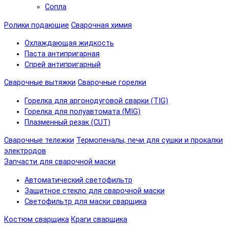
Сопла
Ролики подающие
Сварочная химия
Охлаждающая жидкость
Паста антипригарная
Спрей антипригарный
Сварочные вытяжки
Сварочные горелки
Горелка для аргонодуговой сварки (TIG)
Горелка для полуавтомата (MIG)
Плазменный резак (CUT)
Сварочные тележки
Термопеналы, печи для сушки и прокалки
электродов
Запчасти для сварочной маски
Автоматический светофильтр
Защитное стекло для сварочной маски
Светофильтр для маски сварщика
Костюм сварщика
Краги сварщика