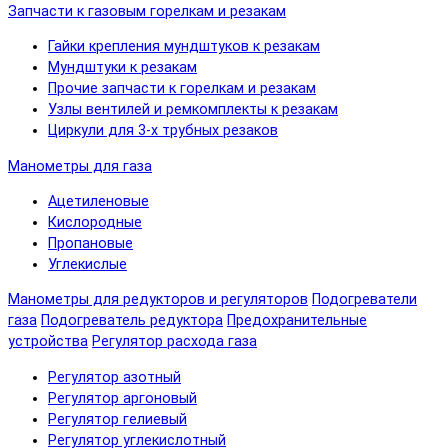
Запчасти к газовым горелкам и резакам
Гайки крепления мундштуков к резакам
Мундштуки к резакам
Прочие запчасти к горелкам и резакам
Узлы вентилей и ремкомплекты к резакам
Циркули для 3-х трубных резаков
Манометры для газа
Ацетиленовые
Кислородные
Пропановые
Углекислые
Манометры для редукторов и регуляторов
Подогреватели
газа
Подогреватель редуктора
Предохранительные
устройства
Регулятор расхода газа
Регулятор азотный
Регулятор аргоновый
Регулятор гелиевый
Регулятор углекислотный