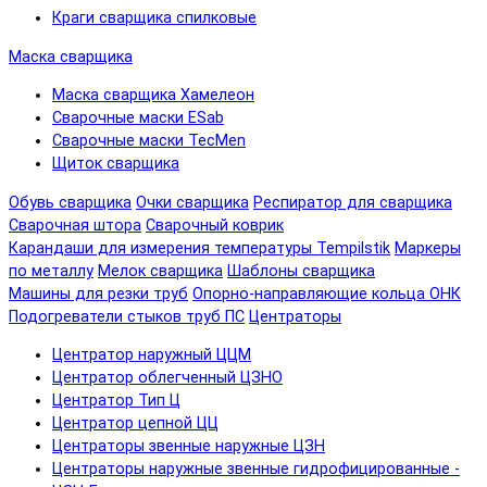
Краги сварщика спилковые
Маска сварщика
Маска сварщика Хамелеон
Сварочные маски ESab
Сварочные маски TecMen
Щиток сварщика
Обувь сварщика
Очки сварщика
Респиратор для сварщика
Сварочная штора
Сварочный коврик
Карандаши для измерения температуры Tempilstik
Маркеры
по металлу
Мелок сварщика
Шаблоны сварщика
Машины для резки труб
Опорно-направляющие кольца ОНК
Подогреватели стыков труб ПС
Центраторы
Центратор наружный ЦЦМ
Центратор облегченный ЦЗНО
Центратор Тип Ц
Центратор цепной ЦЦ
Центраторы звенные наружные ЦЗН
Центраторы наружные звенные гидрофицированные -