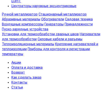
ЦЗН-Г
Центраторы наружные эксцентриковые
Ручной металлизатор
Стационарный металлизатор
Абразивные материалы
Обогреватели
Садовая техника
Воздушные компрессоры
Генераторы
Принадлежности
Пуско-зарядные устройства
Установки для термообработки сварных швов
Нагреватели
для термообработки
Силовые кабели и разъемы
Теплоизоляционные материалы
Крепление нагревателей и
теплоизоляции
Приборы для контроля и регистрации
температуры
Акции
Оплата и доставка
Возврат
Как сделать заказ
Контакты
Статьи