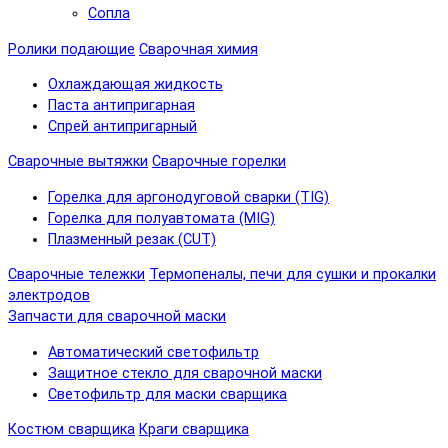
Сопла
Ролики подающие
Сварочная химия
Охлаждающая жидкость
Паста антипригарная
Спрей антипригарный
Сварочные вытяжки
Сварочные горелки
Горелка для аргонодуговой сварки (TIG)
Горелка для полуавтомата (MIG)
Плазменный резак (CUT)
Сварочные тележки
Термопеналы, печи для сушки и прокалки
электродов
Запчасти для сварочной маски
Автоматический светофильтр
Защитное стекло для сварочной маски
Светофильтр для маски сварщика
Костюм сварщика
Краги сварщика