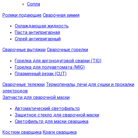
Сопла
Ролики подающие
Сварочная химия
Охлаждающая жидкость
Паста антипригарная
Спрей антипригарный
Сварочные вытяжки
Сварочные горелки
Горелка для аргонодуговой сварки (TIG)
Горелка для полуавтомата (MIG)
Плазменный резак (CUT)
Сварочные тележки
Термопеналы, печи для сушки и прокалки
электродов
Запчасти для сварочной маски
Автоматический светофильтр
Защитное стекло для сварочной маски
Светофильтр для маски сварщика
Костюм сварщика
Краги сварщика