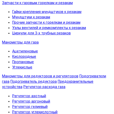
Запчасти к газовым горелкам и резакам
Гайки крепления мундштуков к резакам
Мундштуки к резакам
Прочие запчасти к горелкам и резакам
Узлы вентилей и ремкомплекты к резакам
Циркули для 3-х трубных резаков
Манометры для газа
Ацетиленовые
Кислородные
Пропановые
Углекислые
Манометры для редукторов и регуляторов
Подогреватели
газа
Подогреватель редуктора
Предохранительные
устройства
Регулятор расхода газа
Регулятор азотный
Регулятор аргоновый
Регулятор гелиевый
Регулятор углекислотный