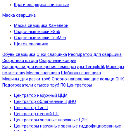
Краги сварщика спилковые
Маска сварщика
Маска сварщика Хамелеон
Сварочные маски ESab
Сварочные маски TecMen
Щиток сварщика
Обувь сварщика
Очки сварщика
Респиратор для сварщика
Сварочная штора
Сварочный коврик
Карандаши для измерения температуры Tempilstik
Маркеры
по металлу
Мелок сварщика
Шаблоны сварщика
Машины для резки труб
Опорно-направляющие кольца ОНК
Подогреватели стыков труб ПС
Центраторы
Центратор наружный ЦЦМ
Центратор облегченный ЦЗНО
Центратор Тип Ц
Центратор цепной ЦЦ
Центраторы звенные наружные ЦЗН
Центраторы наружные звенные гидрофицированные -