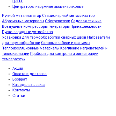
ЦЗН-Г
Центраторы наружные эксцентриковые
Ручной металлизатор
Стационарный металлизатор
Абразивные материалы
Обогреватели
Садовая техника
Воздушные компрессоры
Генераторы
Принадлежности
Пуско-зарядные устройства
Установки для термообработки сварных швов
Нагреватели
для термообработки
Силовые кабели и разъемы
Теплоизоляционные материалы
Крепление нагревателей и
теплоизоляции
Приборы для контроля и регистрации
температуры
Акции
Оплата и доставка
Возврат
Как сделать заказ
Контакты
Статьи