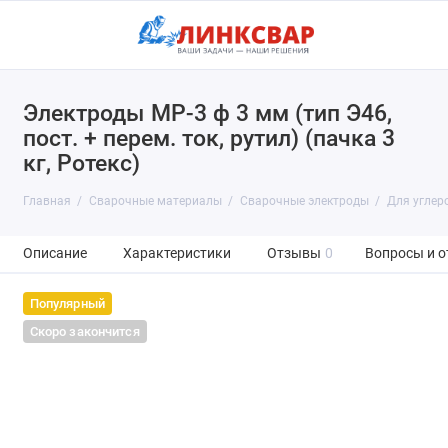
Электроды МР-3 ф 3 мм (тип Э46,
Сварочные электроды
пост. + перем. ток, рутил) (пачка 3
Сварочная проволока
кг, Ротекс)
Присадочный пруток
Главная
Сварочные материалы
Сварочные электроды
Для углер
Вольфрамовые электроды
Описание
Характеристики
Отзывы
0
Вопросы и о
Флюс
Популярный
Скоро закончится