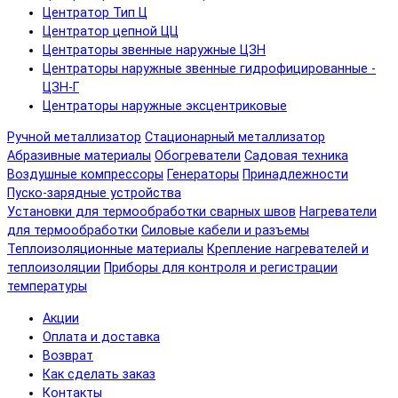
Центратор Тип Ц
Центратор цепной ЦЦ
Центраторы звенные наружные ЦЗН
Центраторы наружные звенные гидрофицированные -
ЦЗН-Г
Центраторы наружные эксцентриковые
Ручной металлизатор
Стационарный металлизатор
Абразивные материалы
Обогреватели
Садовая техника
Воздушные компрессоры
Генераторы
Принадлежности
Пуско-зарядные устройства
Установки для термообработки сварных швов
Нагреватели
для термообработки
Силовые кабели и разъемы
Теплоизоляционные материалы
Крепление нагревателей и
теплоизоляции
Приборы для контроля и регистрации
температуры
Акции
Оплата и доставка
Возврат
Как сделать заказ
Контакты