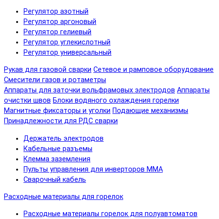
Регулятор азотный
Регулятор аргоновый
Регулятор гелиевый
Регулятор углекислотный
Регулятор универсальный
Рукав для газовой сварки
Сетевое и рамповое оборудование
Смесители газов и ротаметры
Аппараты для заточки вольфрамовых электродов
Аппараты
очистки швов
Блоки водяного охлаждения горелки
Магнитные фиксаторы и уголки
Подающие механизмы
Принадлежности для РДС сварки
Держатель электродов
Кабельные разъемы
Клемма заземления
Пульты управления для инверторов MMA
Сварочный кабель
Расходные материалы для горелок
Расходные материалы горелок для полуавтоматов