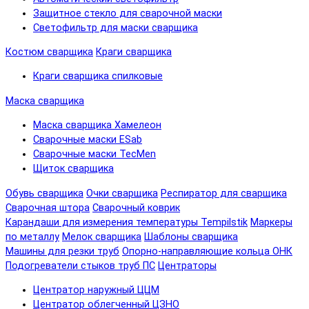
Защитное стекло для сварочной маски
Светофильтр для маски сварщика
Костюм сварщика
Краги сварщика
Краги сварщика спилковые
Маска сварщика
Маска сварщика Хамелеон
Сварочные маски ESab
Сварочные маски TecMen
Щиток сварщика
Обувь сварщика
Очки сварщика
Респиратор для сварщика
Сварочная штора
Сварочный коврик
Карандаши для измерения температуры Tempilstik
Маркеры
по металлу
Мелок сварщика
Шаблоны сварщика
Машины для резки труб
Опорно-направляющие кольца ОНК
Подогреватели стыков труб ПС
Центраторы
Центратор наружный ЦЦМ
Центратор облегченный ЦЗНО