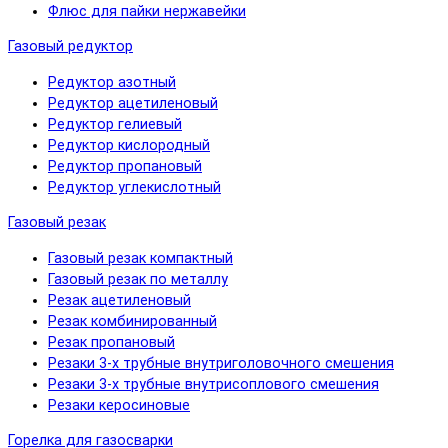
Флюс для пайки нержавейки
Газовый редуктор
Редуктор азотный
Редуктор ацетиленовый
Редуктор гелиевый
Редуктор кислородный
Редуктор пропановый
Редуктор углекислотный
Газовый резак
Газовый резак компактный
Газовый резак по металлу
Резак ацетиленовый
Резак комбинированный
Резак пропановый
Резаки 3-х трубные внутриголовочного смешения
Резаки 3-х трубные внутрисоплового смешения
Резаки керосиновые
Горелка для газосварки