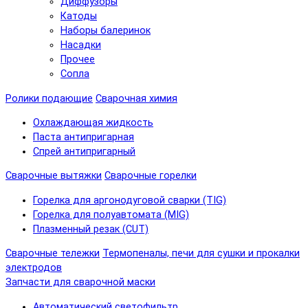
Диффузоры
Катоды
Наборы балеринок
Насадки
Прочее
Сопла
Ролики подающие
Сварочная химия
Охлаждающая жидкость
Паста антипригарная
Спрей антипригарный
Сварочные вытяжки
Сварочные горелки
Горелка для аргонодуговой сварки (TIG)
Горелка для полуавтомата (MIG)
Плазменный резак (CUT)
Сварочные тележки
Термопеналы, печи для сушки и прокалки
электродов
Запчасти для сварочной маски
Автоматический светофильтр