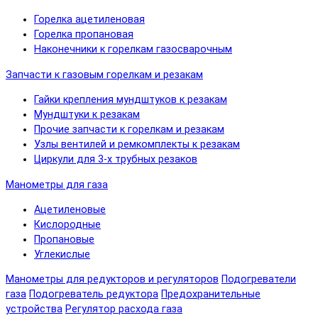
Горелка ацетиленовая
Горелка пропановая
Наконечники к горелкам газосварочным
Запчасти к газовым горелкам и резакам
Гайки крепления мундштуков к резакам
Мундштуки к резакам
Прочие запчасти к горелкам и резакам
Узлы вентилей и ремкомплекты к резакам
Циркули для 3-х трубных резаков
Манометры для газа
Ацетиленовые
Кислородные
Пропановые
Углекислые
Манометры для редукторов и регуляторов
Подогреватели
газа
Подогреватель редуктора
Предохранительные
устройства
Регулятор расхода газа