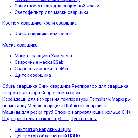
Защитное стекло для сварочной маски
Светофильтр для маски сварщика
Костюм сварщика
Краги сварщика
Краги сварщика спилковые
Маска сварщика
Маска сварщика Хамелеон
Сварочные маски ESab
Сварочные маски TecMen
Щиток сварщика
Обувь сварщика
Очки сварщика
Респиратор для сварщика
Сварочная штора
Сварочный коврик
Карандаши для измерения температуры Tempilstik
Маркеры
по металлу
Мелок сварщика
Шаблоны сварщика
Машины для резки труб
Опорно-направляющие кольца ОНК
Подогреватели стыков труб ПС
Центраторы
Центратор наружный ЦЦМ
Центратор облегченный ЦЗНО