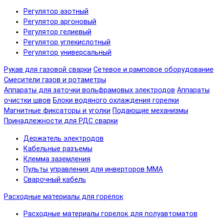
Регулятор азотный
Регулятор аргоновый
Регулятор гелиевый
Регулятор углекислотный
Регулятор универсальный
Рукав для газовой сварки
Сетевое и рамповое оборудование
Смесители газов и ротаметры
Аппараты для заточки вольфрамовых электродов
Аппараты
очистки швов
Блоки водяного охлаждения горелки
Магнитные фиксаторы и уголки
Подающие механизмы
Принадлежности для РДС сварки
Держатель электродов
Кабельные разъемы
Клемма заземления
Пульты управления для инверторов MMA
Сварочный кабель
Расходные материалы для горелок
Расходные материалы горелок для полуавтоматов