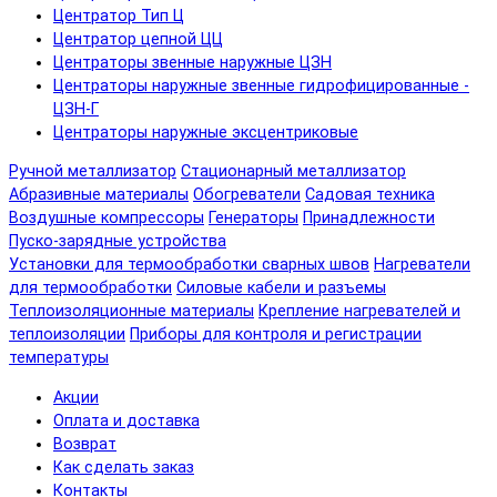
Центратор Тип Ц
Центратор цепной ЦЦ
Центраторы звенные наружные ЦЗН
Центраторы наружные звенные гидрофицированные -
ЦЗН-Г
Центраторы наружные эксцентриковые
Ручной металлизатор
Стационарный металлизатор
Абразивные материалы
Обогреватели
Садовая техника
Воздушные компрессоры
Генераторы
Принадлежности
Пуско-зарядные устройства
Установки для термообработки сварных швов
Нагреватели
для термообработки
Силовые кабели и разъемы
Теплоизоляционные материалы
Крепление нагревателей и
теплоизоляции
Приборы для контроля и регистрации
температуры
Акции
Оплата и доставка
Возврат
Как сделать заказ
Контакты