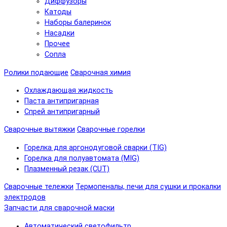
Диффузоры
Катоды
Наборы балеринок
Насадки
Прочее
Сопла
Ролики подающие
Сварочная химия
Охлаждающая жидкость
Паста антипригарная
Спрей антипригарный
Сварочные вытяжки
Сварочные горелки
Горелка для аргонодуговой сварки (TIG)
Горелка для полуавтомата (MIG)
Плазменный резак (CUT)
Сварочные тележки
Термопеналы, печи для сушки и прокалки
электродов
Запчасти для сварочной маски
Автоматический светофильтр