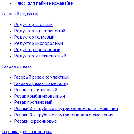
Флюс для пайки нержавейки
Газовый редуктор
Редуктор азотный
Редуктор ацетиленовый
Редуктор гелиевый
Редуктор кислородный
Редуктор пропановый
Редуктор углекислотный
Газовый резак
Газовый резак компактный
Газовый резак по металлу
Резак ацетиленовый
Резак комбинированный
Резак пропановый
Резаки 3-х трубные внутриголовочного смешения
Резаки 3-х трубные внутрисоплового смешения
Резаки керосиновые
Горелка для газосварки