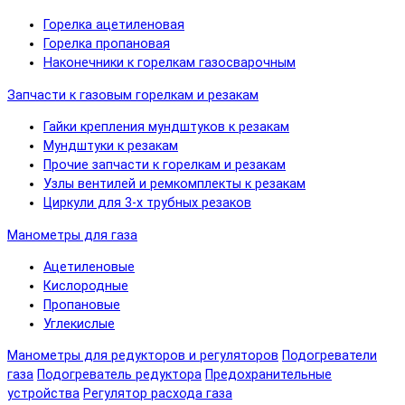
Горелка ацетиленовая
Горелка пропановая
Наконечники к горелкам газосварочным
Запчасти к газовым горелкам и резакам
Гайки крепления мундштуков к резакам
Мундштуки к резакам
Прочие запчасти к горелкам и резакам
Узлы вентилей и ремкомплекты к резакам
Циркули для 3-х трубных резаков
Манометры для газа
Ацетиленовые
Кислородные
Пропановые
Углекислые
Манометры для редукторов и регуляторов
Подогреватели
газа
Подогреватель редуктора
Предохранительные
устройства
Регулятор расхода газа