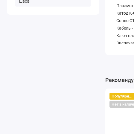
швов
Плазмотр
Катод К-
Сопло С1
Кабель «
Ключ пла
Эксплуат
Гарантий
Рекоменду
Популярный
Нет в налич