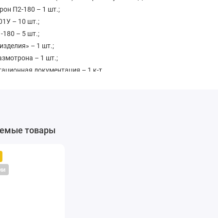
он П2-180 – 1 шт.;
01У – 10 шт.;
-180 – 5 шт.;
изделия» – 1 шт.;
змотрона – 1 шт.;
ационная документация – 1 к-т.
ный срок на всё оборудование (кроме расходных материалов) – 12
емые товары
ии