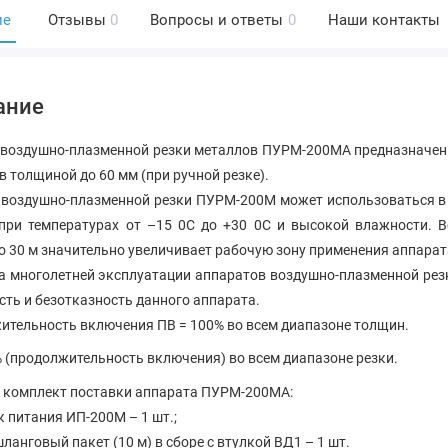
ие
Отзывы
0
Вопросы и ответы
0
Наши контакты
ание
 воздушно-плазменной резки металлов ПУРМ-200МА
предназначен
в толщиной до 60 мм (при ручной резке).
 воздушно-плазменной резки ПУРМ-200М может использоваться в 
 при температурах от –15 0С до +30 0С и высокой влажности. 
о 30 м значительно увеличивает рабочую зону применения аппарат
а многолетней эксплуатации аппаратов воздушно-плазменной р
ть и безотказность данного аппарата.
ительность включения ПВ = 100% во всем диапазоне толщин.
(продолжительность включения) во всем диапазоне резки.
й
комплект поставки
аппарата ПУРМ-200МА:
 питания ИП-200М – 1 шт.;
ланговый пакет (10 м) в сборе с втулкой ВД1 – 1 шт.