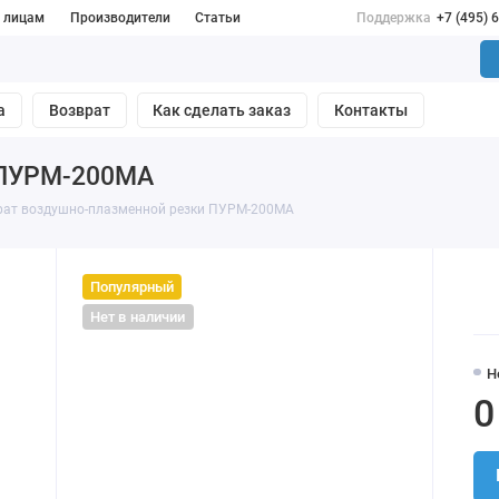
 лицам
Производители
Статьи
Поддержка
+7 (495) 
а
Возврат
Как сделать заказ
Контакты
 ПУРМ-200МА
рат воздушно-плазменной резки ПУРМ-200МА
Популярный
Нет в наличии
Н
0