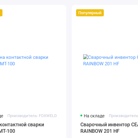
й
Популярный
де
Производитель: FOXWELD
На складе
Производитель
контактной сварки
Сварочный инвентор CE
MT-100
RAINBOW 201 HF