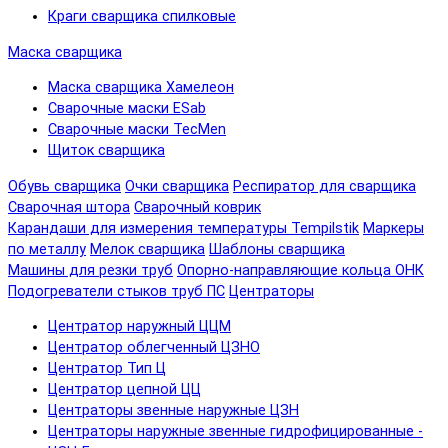
Краги сварщика спилковые
Маска сварщика
Маска сварщика Хамелеон
Сварочные маски ESab
Сварочные маски TecMen
Щиток сварщика
Обувь сварщика
Очки сварщика
Респиратор для сварщика
Сварочная штора
Сварочный коврик
Карандаши для измерения температуры Tempilstik
Маркеры
по металлу
Мелок сварщика
Шаблоны сварщика
Машины для резки труб
Опорно-направляющие кольца ОНК
Подогреватели стыков труб ПС
Центраторы
Центратор наружный ЦЦМ
Центратор облегченный ЦЗНО
Центратор Тип Ц
Центратор цепной ЦЦ
Центраторы звенные наружные ЦЗН
Центраторы наружные звенные гидрофицированные -