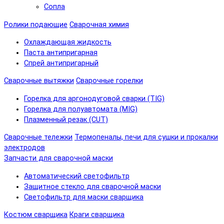
Сопла
Ролики подающие
Сварочная химия
Охлаждающая жидкость
Паста антипригарная
Спрей антипригарный
Сварочные вытяжки
Сварочные горелки
Горелка для аргонодуговой сварки (TIG)
Горелка для полуавтомата (MIG)
Плазменный резак (CUT)
Сварочные тележки
Термопеналы, печи для сушки и прокалки
электродов
Запчасти для сварочной маски
Автоматический светофильтр
Защитное стекло для сварочной маски
Светофильтр для маски сварщика
Костюм сварщика
Краги сварщика