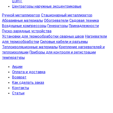
ЦЗН-Г
Центраторы наружные эксцентриковые
Ручной металлизатор
Стационарный металлизатор
Абразивные материалы
Обогреватели
Садовая техника
Воздушные компрессоры
Генераторы
Принадлежности
Пуско-зарядные устройства
Установки для термообработки сварных швов
Нагреватели
для термообработки
Силовые кабели и разъемы
Теплоизоляционные материалы
Крепление нагревателей и
теплоизоляции
Приборы для контроля и регистрации
температуры
Акции
Оплата и доставка
Возврат
Как сделать заказ
Контакты
Статьи