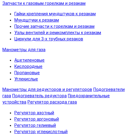
Запчасти к газовым горелкам и резакам
Гайки крепления мундштуков к резакам
Мундштуки к резакам
Прочие запчасти к горелкам и резакам
Узлы вентилей и ремкомплекты к резакам
Циркули для 3-х трубных резаков
Манометры для газа
Ацетиленовые
Кислородные
Пропановые
Углекислые
Манометры для редукторов и регуляторов
Подогреватели
газа
Подогреватель редуктора
Предохранительные
устройства
Регулятор расхода газа
Регулятор азотный
Регулятор аргоновый
Регулятор гелиевый
Регулятор углекислотный