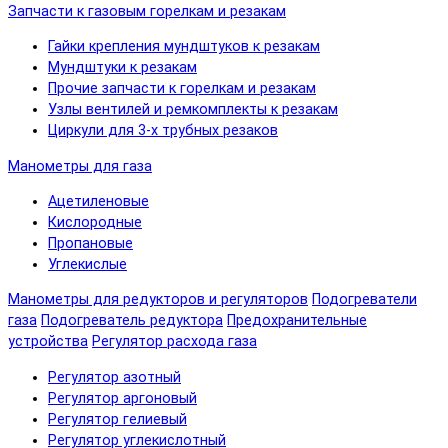
Запчасти к газовым горелкам и резакам
Гайки крепления мундштуков к резакам
Мундштуки к резакам
Прочие запчасти к горелкам и резакам
Узлы вентилей и ремкомплекты к резакам
Циркули для 3-х трубных резаков
Манометры для газа
Ацетиленовые
Кислородные
Пропановые
Углекислые
Манометры для редукторов и регуляторов
Подогреватели
газа
Подогреватель редуктора
Предохранительные
устройства
Регулятор расхода газа
Регулятор азотный
Регулятор аргоновый
Регулятор гелиевый
Регулятор углекислотный