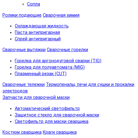
Сопла
Ролики подающие
Сварочная химия
Охлаждающая жидкость
Паста антипригарная
Спрей антипригарный
Сварочные вытяжки
Сварочные горелки
Горелка для аргонодуговой сварки (TIG)
Горелка для полуавтомата (MIG)
Плазменный резак (CUT)
Сварочные тележки
Термопеналы, печи для сушки и прокалки
электродов
Запчасти для сварочной маски
Автоматический светофильтр
Защитное стекло для сварочной маски
Светофильтр для маски сварщика
Костюм сварщика
Краги сварщика