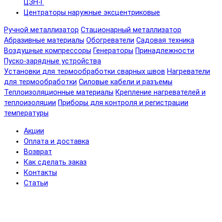
ЦЗН-Г
Центраторы наружные эксцентриковые
Ручной металлизатор
Стационарный металлизатор
Абразивные материалы
Обогреватели
Садовая техника
Воздушные компрессоры
Генераторы
Принадлежности
Пуско-зарядные устройства
Установки для термообработки сварных швов
Нагреватели
для термообработки
Силовые кабели и разъемы
Теплоизоляционные материалы
Крепление нагревателей и
теплоизоляции
Приборы для контроля и регистрации
температуры
Акции
Оплата и доставка
Возврат
Как сделать заказ
Контакты
Статьи