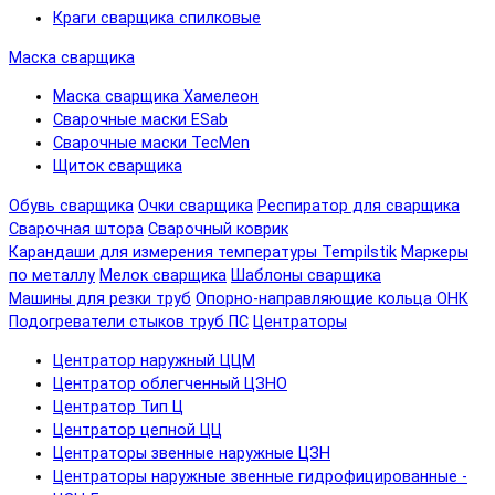
Краги сварщика спилковые
Маска сварщика
Маска сварщика Хамелеон
Сварочные маски ESab
Сварочные маски TecMen
Щиток сварщика
Обувь сварщика
Очки сварщика
Респиратор для сварщика
Сварочная штора
Сварочный коврик
Карандаши для измерения температуры Tempilstik
Маркеры
по металлу
Мелок сварщика
Шаблоны сварщика
Машины для резки труб
Опорно-направляющие кольца ОНК
Подогреватели стыков труб ПС
Центраторы
Центратор наружный ЦЦМ
Центратор облегченный ЦЗНО
Центратор Тип Ц
Центратор цепной ЦЦ
Центраторы звенные наружные ЦЗН
Центраторы наружные звенные гидрофицированные -