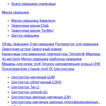
Краги сварщика спилковые
Маска сварщика
Маска сварщика Хамелеон
Сварочные маски ESab
Сварочные маски TecMen
Щиток сварщика
Обувь сварщика
Очки сварщика
Респиратор для сварщика
Сварочная штора
Сварочный коврик
Карандаши для измерения температуры Tempilstik
Маркеры
по металлу
Мелок сварщика
Шаблоны сварщика
Машины для резки труб
Опорно-направляющие кольца ОНК
Подогреватели стыков труб ПС
Центраторы
Центратор наружный ЦЦМ
Центратор облегченный ЦЗНО
Центратор Тип Ц
Центратор цепной ЦЦ
Центраторы звенные наружные ЦЗН
Центраторы наружные звенные гидрофицированные -