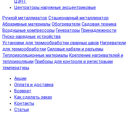
ЦЗН-Г
Центраторы наружные эксцентриковые
Ручной металлизатор
Стационарный металлизатор
Абразивные материалы
Обогреватели
Садовая техника
Воздушные компрессоры
Генераторы
Принадлежности
Пуско-зарядные устройства
Установки для термообработки сварных швов
Нагреватели
для термообработки
Силовые кабели и разъемы
Теплоизоляционные материалы
Крепление нагревателей и
теплоизоляции
Приборы для контроля и регистрации
температуры
Акции
Оплата и доставка
Возврат
Как сделать заказ
Контакты
Статьи