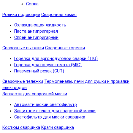
Сопла
Ролики подающие
Сварочная химия
Охлаждающая жидкость
Паста антипригарная
Спрей антипригарный
Сварочные вытяжки
Сварочные горелки
Горелка для аргонодуговой сварки (TIG)
Горелка для полуавтомата (MIG)
Плазменный резак (CUT)
Сварочные тележки
Термопеналы, печи для сушки и прокалки
электродов
Запчасти для сварочной маски
Автоматический светофильтр
Защитное стекло для сварочной маски
Светофильтр для маски сварщика
Костюм сварщика
Краги сварщика