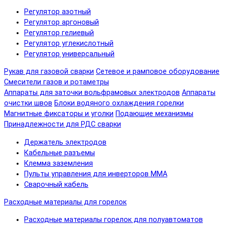
Регулятор азотный
Регулятор аргоновый
Регулятор гелиевый
Регулятор углекислотный
Регулятор универсальный
Рукав для газовой сварки
Сетевое и рамповое оборудование
Смесители газов и ротаметры
Аппараты для заточки вольфрамовых электродов
Аппараты
очистки швов
Блоки водяного охлаждения горелки
Магнитные фиксаторы и уголки
Подающие механизмы
Принадлежности для РДС сварки
Держатель электродов
Кабельные разъемы
Клемма заземления
Пульты управления для инверторов MMA
Сварочный кабель
Расходные материалы для горелок
Расходные материалы горелок для полуавтоматов