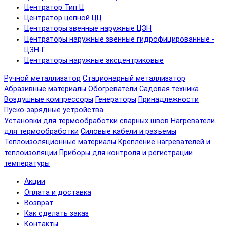
Центратор Тип Ц
Центратор цепной ЦЦ
Центраторы звенные наружные ЦЗН
Центраторы наружные звенные гидрофицированные -
ЦЗН-Г
Центраторы наружные эксцентриковые
Ручной металлизатор
Стационарный металлизатор
Абразивные материалы
Обогреватели
Садовая техника
Воздушные компрессоры
Генераторы
Принадлежности
Пуско-зарядные устройства
Установки для термообработки сварных швов
Нагреватели
для термообработки
Силовые кабели и разъемы
Теплоизоляционные материалы
Крепление нагревателей и
теплоизоляции
Приборы для контроля и регистрации
температуры
Акции
Оплата и доставка
Возврат
Как сделать заказ
Контакты