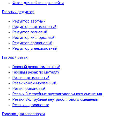
Флюс для пайки нержавейки
Газовый редуктор
Редуктор азотный
Редуктор ацетиленовый
Редуктор гелиевый
Редуктор кислородный
Редуктор пропановый
Редуктор углекислотный
Газовый резак
Газовый резак компактный
Газовый резак по металлу
Резак ацетиленовый
Резак комбинированный
Резак пропановый
Резаки 3-х трубные внутриголовочного смешения
Резаки 3-х трубные внутрисоплового смешения
Резаки керосиновые
Горелка для газосварки