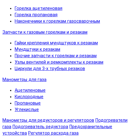
Горелка ацетиленовая
Горелка пропановая
Наконечники к горелкам газосварочным
Запчасти к газовым горелкам и резакам
Гайки крепления мундштуков к резакам
Мундштуки к резакам
Прочие запчасти к горелкам и резакам
Узлы вентилей и ремкомплекты к резакам
Циркули для 3-х трубных резаков
Манометры для газа
Ацетиленовые
Кислородные
Пропановые
Углекислые
Манометры для редукторов и регуляторов
Подогреватели
газа
Подогреватель редуктора
Предохранительные
устройства
Регулятор расхода газа