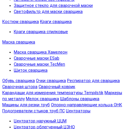
Защитное стекло для сварочной маски
Светофильтр для маски сварщика
Костюм сварщика
Краги сварщика
Краги сварщика спилковые
Маска сварщика
Маска сварщика Хамелеон
Сварочные маски ESab
Сварочные маски TecMen
Щиток сварщика
Обувь сварщика
Очки сварщика
Респиратор для сварщика
Сварочная штора
Сварочный коврик
Карандаши для измерения температуры Tempilstik
Маркеры
по металлу
Мелок сварщика
Шаблоны сварщика
Машины для резки труб
Опорно-направляющие кольца ОНК
Подогреватели стыков труб ПС
Центраторы
Центратор наружный ЦЦМ
Центратор облегченный ЦЗНО