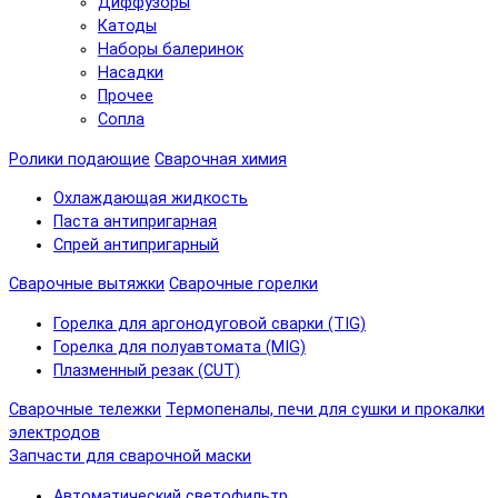
Диффузоры
Катоды
Наборы балеринок
Насадки
Прочее
Сопла
Ролики подающие
Сварочная химия
Охлаждающая жидкость
Паста антипригарная
Спрей антипригарный
Сварочные вытяжки
Сварочные горелки
Горелка для аргонодуговой сварки (TIG)
Горелка для полуавтомата (MIG)
Плазменный резак (CUT)
Сварочные тележки
Термопеналы, печи для сушки и прокалки
электродов
Запчасти для сварочной маски
Автоматический светофильтр