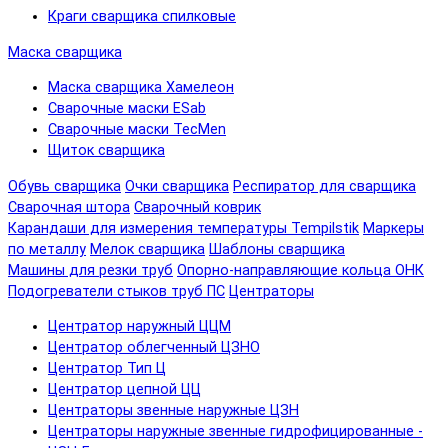
Краги сварщика спилковые
Маска сварщика
Маска сварщика Хамелеон
Сварочные маски ESab
Сварочные маски TecMen
Щиток сварщика
Обувь сварщика
Очки сварщика
Респиратор для сварщика
Сварочная штора
Сварочный коврик
Карандаши для измерения температуры Tempilstik
Маркеры
по металлу
Мелок сварщика
Шаблоны сварщика
Машины для резки труб
Опорно-направляющие кольца ОНК
Подогреватели стыков труб ПС
Центраторы
Центратор наружный ЦЦМ
Центратор облегченный ЦЗНО
Центратор Тип Ц
Центратор цепной ЦЦ
Центраторы звенные наружные ЦЗН
Центраторы наружные звенные гидрофицированные -