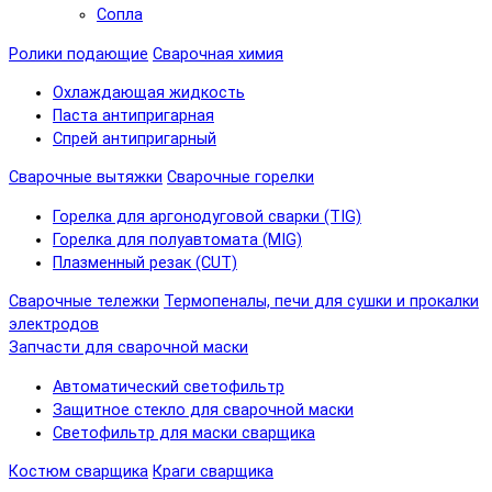
Сопла
Ролики подающие
Сварочная химия
Охлаждающая жидкость
Паста антипригарная
Спрей антипригарный
Сварочные вытяжки
Сварочные горелки
Горелка для аргонодуговой сварки (TIG)
Горелка для полуавтомата (MIG)
Плазменный резак (CUT)
Сварочные тележки
Термопеналы, печи для сушки и прокалки
электродов
Запчасти для сварочной маски
Автоматический светофильтр
Защитное стекло для сварочной маски
Светофильтр для маски сварщика
Костюм сварщика
Краги сварщика