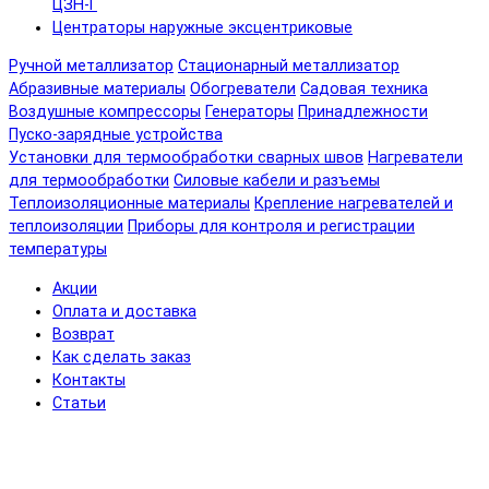
ЦЗН-Г
Центраторы наружные эксцентриковые
Ручной металлизатор
Стационарный металлизатор
Абразивные материалы
Обогреватели
Садовая техника
Воздушные компрессоры
Генераторы
Принадлежности
Пуско-зарядные устройства
Установки для термообработки сварных швов
Нагреватели
для термообработки
Силовые кабели и разъемы
Теплоизоляционные материалы
Крепление нагревателей и
теплоизоляции
Приборы для контроля и регистрации
температуры
Акции
Оплата и доставка
Возврат
Как сделать заказ
Контакты
Статьи