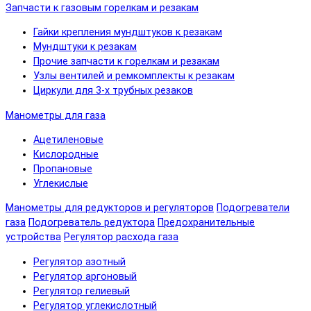
Запчасти к газовым горелкам и резакам
Гайки крепления мундштуков к резакам
Мундштуки к резакам
Прочие запчасти к горелкам и резакам
Узлы вентилей и ремкомплекты к резакам
Циркули для 3-х трубных резаков
Манометры для газа
Ацетиленовые
Кислородные
Пропановые
Углекислые
Манометры для редукторов и регуляторов
Подогреватели
газа
Подогреватель редуктора
Предохранительные
устройства
Регулятор расхода газа
Регулятор азотный
Регулятор аргоновый
Регулятор гелиевый
Регулятор углекислотный