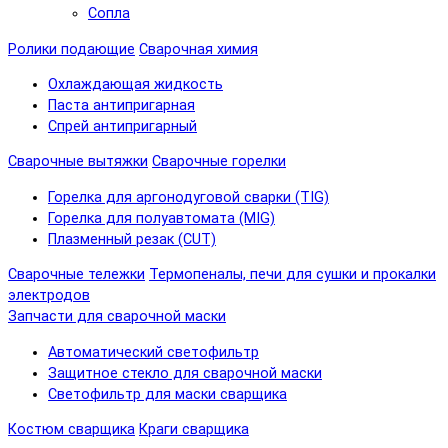
Сопла
Ролики подающие
Сварочная химия
Охлаждающая жидкость
Паста антипригарная
Спрей антипригарный
Сварочные вытяжки
Сварочные горелки
Горелка для аргонодуговой сварки (TIG)
Горелка для полуавтомата (MIG)
Плазменный резак (CUT)
Сварочные тележки
Термопеналы, печи для сушки и прокалки
электродов
Запчасти для сварочной маски
Автоматический светофильтр
Защитное стекло для сварочной маски
Светофильтр для маски сварщика
Костюм сварщика
Краги сварщика