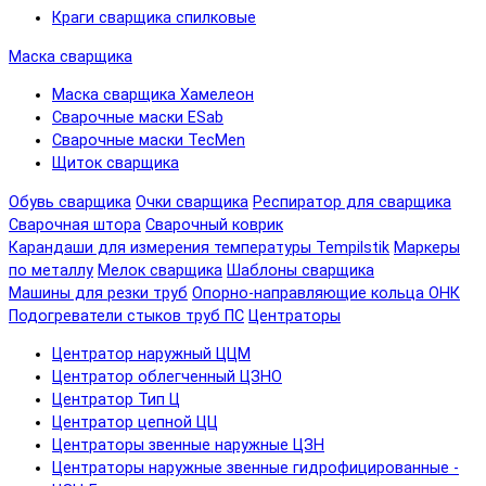
Краги сварщика спилковые
Маска сварщика
Маска сварщика Хамелеон
Сварочные маски ESab
Сварочные маски TecMen
Щиток сварщика
Обувь сварщика
Очки сварщика
Респиратор для сварщика
Сварочная штора
Сварочный коврик
Карандаши для измерения температуры Tempilstik
Маркеры
по металлу
Мелок сварщика
Шаблоны сварщика
Машины для резки труб
Опорно-направляющие кольца ОНК
Подогреватели стыков труб ПС
Центраторы
Центратор наружный ЦЦМ
Центратор облегченный ЦЗНО
Центратор Тип Ц
Центратор цепной ЦЦ
Центраторы звенные наружные ЦЗН
Центраторы наружные звенные гидрофицированные -