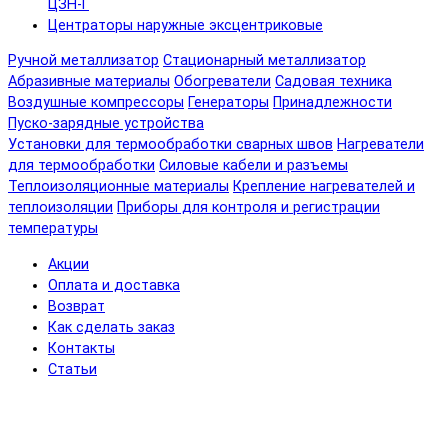
ЦЗН-Г
Центраторы наружные эксцентриковые
Ручной металлизатор
Стационарный металлизатор
Абразивные материалы
Обогреватели
Садовая техника
Воздушные компрессоры
Генераторы
Принадлежности
Пуско-зарядные устройства
Установки для термообработки сварных швов
Нагреватели
для термообработки
Силовые кабели и разъемы
Теплоизоляционные материалы
Крепление нагревателей и
теплоизоляции
Приборы для контроля и регистрации
температуры
Акции
Оплата и доставка
Возврат
Как сделать заказ
Контакты
Статьи