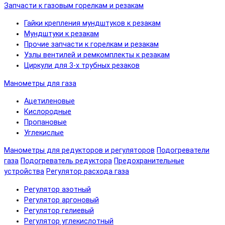
Запчасти к газовым горелкам и резакам
Гайки крепления мундштуков к резакам
Мундштуки к резакам
Прочие запчасти к горелкам и резакам
Узлы вентилей и ремкомплекты к резакам
Циркули для 3-х трубных резаков
Манометры для газа
Ацетиленовые
Кислородные
Пропановые
Углекислые
Манометры для редукторов и регуляторов
Подогреватели
газа
Подогреватель редуктора
Предохранительные
устройства
Регулятор расхода газа
Регулятор азотный
Регулятор аргоновый
Регулятор гелиевый
Регулятор углекислотный