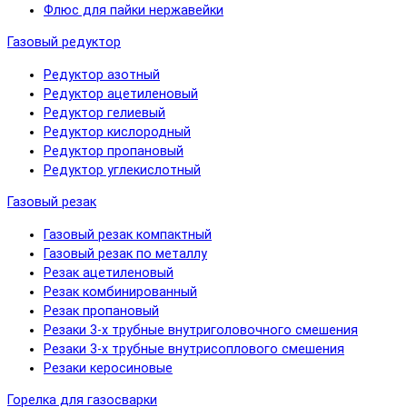
Флюс для пайки нержавейки
Газовый редуктор
Редуктор азотный
Редуктор ацетиленовый
Редуктор гелиевый
Редуктор кислородный
Редуктор пропановый
Редуктор углекислотный
Газовый резак
Газовый резак компактный
Газовый резак по металлу
Резак ацетиленовый
Резак комбинированный
Резак пропановый
Резаки 3-х трубные внутриголовочного смешения
Резаки 3-х трубные внутрисоплового смешения
Резаки керосиновые
Горелка для газосварки