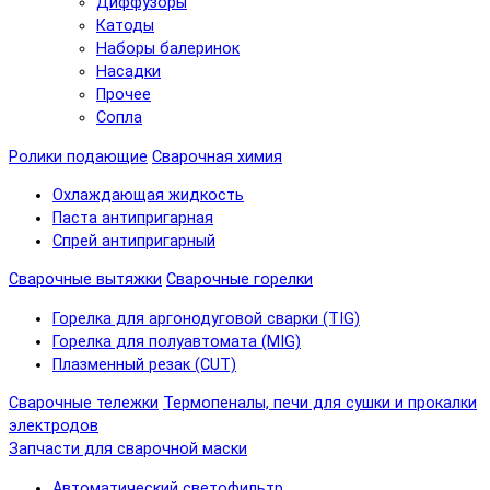
Диффузоры
Катоды
Наборы балеринок
Насадки
Прочее
Сопла
Ролики подающие
Сварочная химия
Охлаждающая жидкость
Паста антипригарная
Спрей антипригарный
Сварочные вытяжки
Сварочные горелки
Горелка для аргонодуговой сварки (TIG)
Горелка для полуавтомата (MIG)
Плазменный резак (CUT)
Сварочные тележки
Термопеналы, печи для сушки и прокалки
электродов
Запчасти для сварочной маски
Автоматический светофильтр