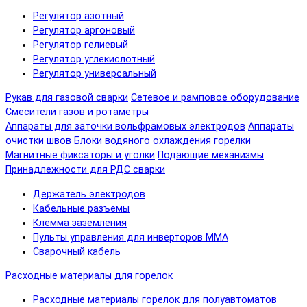
Регулятор азотный
Регулятор аргоновый
Регулятор гелиевый
Регулятор углекислотный
Регулятор универсальный
Рукав для газовой сварки
Сетевое и рамповое оборудование
Смесители газов и ротаметры
Аппараты для заточки вольфрамовых электродов
Аппараты
очистки швов
Блоки водяного охлаждения горелки
Магнитные фиксаторы и уголки
Подающие механизмы
Принадлежности для РДС сварки
Держатель электродов
Кабельные разъемы
Клемма заземления
Пульты управления для инверторов MMA
Сварочный кабель
Расходные материалы для горелок
Расходные материалы горелок для полуавтоматов