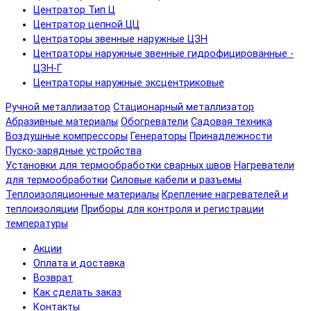
Центратор Тип Ц
Центратор цепной ЦЦ
Центраторы звенные наружные ЦЗН
Центраторы наружные звенные гидрофицированные -
ЦЗН-Г
Центраторы наружные эксцентриковые
Ручной металлизатор
Стационарный металлизатор
Абразивные материалы
Обогреватели
Садовая техника
Воздушные компрессоры
Генераторы
Принадлежности
Пуско-зарядные устройства
Установки для термообработки сварных швов
Нагреватели
для термообработки
Силовые кабели и разъемы
Теплоизоляционные материалы
Крепление нагревателей и
теплоизоляции
Приборы для контроля и регистрации
температуры
Акции
Оплата и доставка
Возврат
Как сделать заказ
Контакты