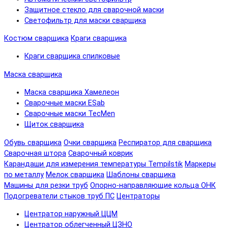
Защитное стекло для сварочной маски
Светофильтр для маски сварщика
Костюм сварщика
Краги сварщика
Краги сварщика спилковые
Маска сварщика
Маска сварщика Хамелеон
Сварочные маски ESab
Сварочные маски TecMen
Щиток сварщика
Обувь сварщика
Очки сварщика
Респиратор для сварщика
Сварочная штора
Сварочный коврик
Карандаши для измерения температуры Tempilstik
Маркеры
по металлу
Мелок сварщика
Шаблоны сварщика
Машины для резки труб
Опорно-направляющие кольца ОНК
Подогреватели стыков труб ПС
Центраторы
Центратор наружный ЦЦМ
Центратор облегченный ЦЗНО