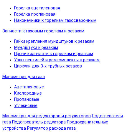
Горелка ацетиленовая
Горелка пропановая
Наконечники к горелкам газосварочным
Запчасти к газовым горелкам и резакам
Гайки крепления мундштуков к резакам
Мундштуки к резакам
Прочие запчасти к горелкам и резакам
Узлы вентилей и ремкомплекты к резакам
Циркули для 3-х трубных резаков
Манометры для газа
Ацетиленовые
Кислородные
Пропановые
Углекислые
Манометры для редукторов и регуляторов
Подогреватели
газа
Подогреватель редуктора
Предохранительные
устройства
Регулятор расхода газа