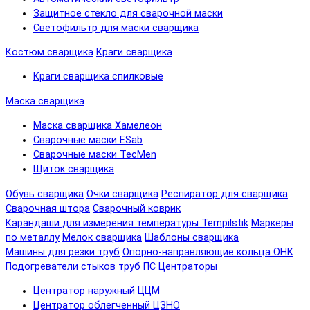
Защитное стекло для сварочной маски
Светофильтр для маски сварщика
Костюм сварщика
Краги сварщика
Краги сварщика спилковые
Маска сварщика
Маска сварщика Хамелеон
Сварочные маски ESab
Сварочные маски TecMen
Щиток сварщика
Обувь сварщика
Очки сварщика
Респиратор для сварщика
Сварочная штора
Сварочный коврик
Карандаши для измерения температуры Tempilstik
Маркеры
по металлу
Мелок сварщика
Шаблоны сварщика
Машины для резки труб
Опорно-направляющие кольца ОНК
Подогреватели стыков труб ПС
Центраторы
Центратор наружный ЦЦМ
Центратор облегченный ЦЗНО