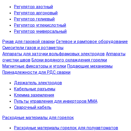
Регулятор азотный
Регулятор аргоновый
Регулятор гелиевый
Регулятор углекислотный
Регулятор универсальный
Рукав для газовой сварки
Сетевое и рамповое оборудование
Смесители газов и ротаметры
Аппараты для заточки вольфрамовых электродов
Аппараты
очистки швов
Блоки водяного охлаждения горелки
Магнитные фиксаторы и уголки
Подающие механизмы
Принадлежности для РДС сварки
Держатель электродов
Кабельные разъемы
Клемма заземления
Пульты управления для инверторов MMA
Сварочный кабель
Расходные материалы для горелок
Расходные материалы горелок для полуавтоматов