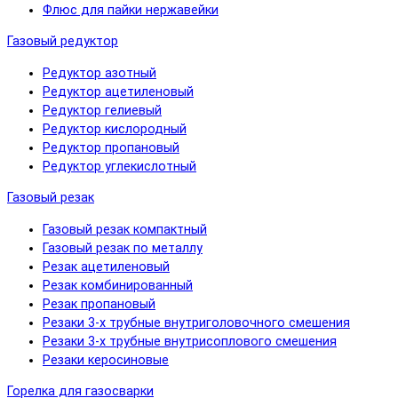
Флюс для пайки нержавейки
Газовый редуктор
Редуктор азотный
Редуктор ацетиленовый
Редуктор гелиевый
Редуктор кислородный
Редуктор пропановый
Редуктор углекислотный
Газовый резак
Газовый резак компактный
Газовый резак по металлу
Резак ацетиленовый
Резак комбинированный
Резак пропановый
Резаки 3-х трубные внутриголовочного смешения
Резаки 3-х трубные внутрисоплового смешения
Резаки керосиновые
Горелка для газосварки