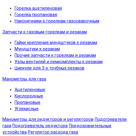
Горелка ацетиленовая
Горелка пропановая
Наконечники к горелкам газосварочным
Запчасти к газовым горелкам и резакам
Гайки крепления мундштуков к резакам
Мундштуки к резакам
Прочие запчасти к горелкам и резакам
Узлы вентилей и ремкомплекты к резакам
Циркули для 3-х трубных резаков
Манометры для газа
Ацетиленовые
Кислородные
Пропановые
Углекислые
Манометры для редукторов и регуляторов
Подогреватели
газа
Подогреватель редуктора
Предохранительные
устройства
Регулятор расхода газа