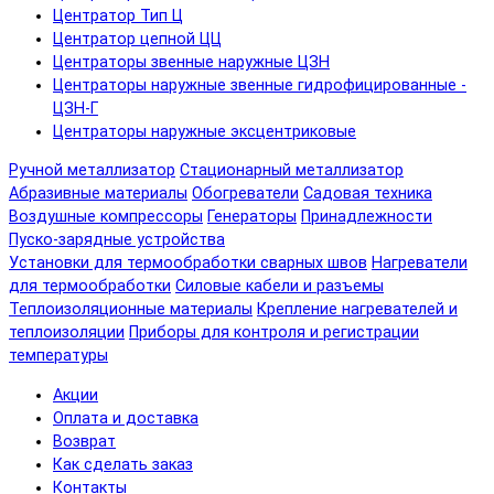
Центратор Тип Ц
Центратор цепной ЦЦ
Центраторы звенные наружные ЦЗН
Центраторы наружные звенные гидрофицированные -
ЦЗН-Г
Центраторы наружные эксцентриковые
Ручной металлизатор
Стационарный металлизатор
Абразивные материалы
Обогреватели
Садовая техника
Воздушные компрессоры
Генераторы
Принадлежности
Пуско-зарядные устройства
Установки для термообработки сварных швов
Нагреватели
для термообработки
Силовые кабели и разъемы
Теплоизоляционные материалы
Крепление нагревателей и
теплоизоляции
Приборы для контроля и регистрации
температуры
Акции
Оплата и доставка
Возврат
Как сделать заказ
Контакты