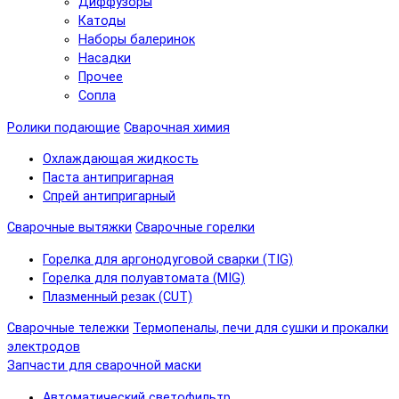
Диффузоры
Катоды
Наборы балеринок
Насадки
Прочее
Сопла
Ролики подающие
Сварочная химия
Охлаждающая жидкость
Паста антипригарная
Спрей антипригарный
Сварочные вытяжки
Сварочные горелки
Горелка для аргонодуговой сварки (TIG)
Горелка для полуавтомата (MIG)
Плазменный резак (CUT)
Сварочные тележки
Термопеналы, печи для сушки и прокалки
электродов
Запчасти для сварочной маски
Автоматический светофильтр